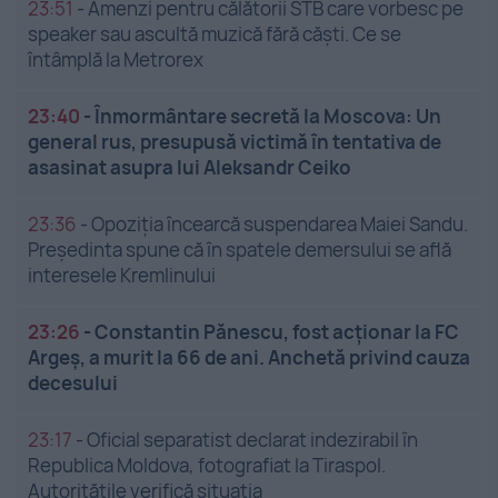
23:51
-
Amenzi pentru călătorii STB care vorbesc pe
speaker sau ascultă muzică fără căști. Ce se
întâmplă la Metrorex
23:40
-
Înmormântare secretă la Moscova: Un
general rus, presupusă victimă în tentativa de
asasinat asupra lui Aleksandr Ceiko
23:36
-
Opoziția încearcă suspendarea Maiei Sandu.
Președinta spune că în spatele demersului se află
interesele Kremlinului
23:26
-
Constantin Pănescu, fost acționar la FC
Argeș, a murit la 66 de ani. Anchetă privind cauza
decesului
23:17
-
Oficial separatist declarat indezirabil în
Republica Moldova, fotografiat la Tiraspol.
Autoritățile verifică situația