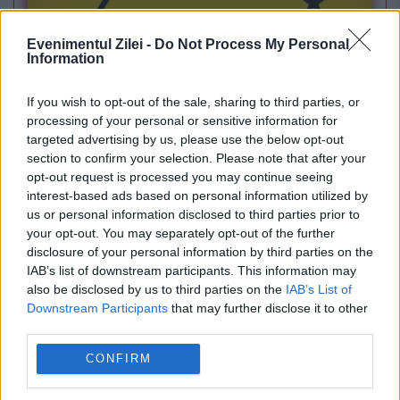
Evenimentul Zilei -
Do Not Process My Personal
Information
If you wish to opt-out of the sale, sharing to third parties, or
processing of your personal or sensitive information for
POLITICA
targeted advertising by us, please use the below opt-out
section to confirm your selection. Please note that after your
Legea biodiversității a trecut de Comisia
opt-out request is processed you may continue seeing
interest-based ads based on personal information utilized by
Juridică și de Mediu. Tensiuni între AUR și
us or personal information disclosed to third parties prior to
your opt-out. You may separately opt-out of the further
USR din cauza termenilor din proiect
disclosure of your personal information by third parties on the
IAB’s list of downstream participants. This information may
also be disclosed by us to third parties on the
IAB’s List of
Downstream Participants
that may further disclose it to other
third parties.
CONFIRM