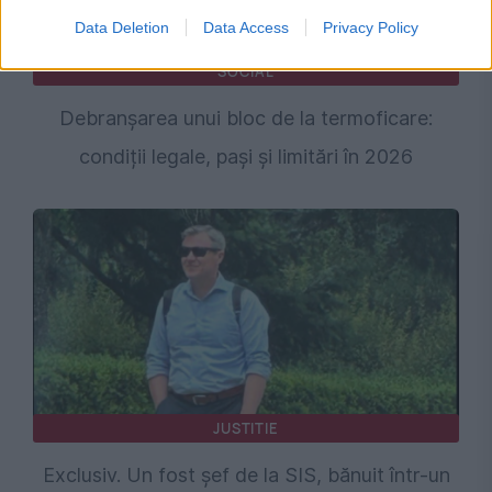
Data Deletion
Data Access
Privacy Policy
SOCIAL
Debranșarea unui bloc de la termoficare:
condiții legale, pași și limitări în 2026
JUSTITIE
Exclusiv. Un fost şef de la SIS, bănuit într-un