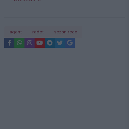
agent
radet
sezon rece