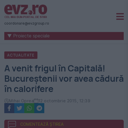
Știri
naționale
coordonare@evzgroup.ro
și
▼ Proiecte speciale
internaționale
|
ACTUALITATE
România
A venit frigul în Capitală!
-
Bucureştenii vor avea cădură
Evenimentul
în calorifere
Zilei
Mihai Oprea
12 octombrie 2015, 12:39
COMENTEAZĂ ȘTIREA