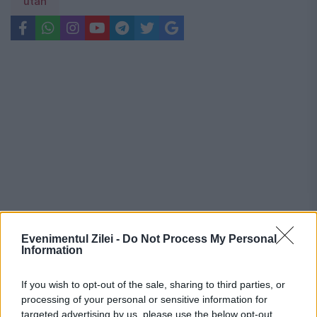
utah
Evenimentul Zilei -
Do Not Process My Personal
Information
Recomandările noastre
If you wish to opt-out of the sale, sharing to third parties, or
processing of your personal or sensitive information for
targeted advertising by us, please use the below opt-out