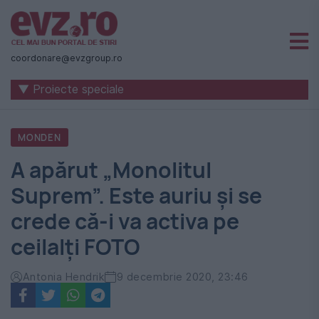
Știri
naționale
coordonare@evzgroup.ro
și
▼ Proiecte speciale
internaționale
|
MONDEN
România
A apărut „Monolitul
-
Suprem”. Este auriu şi se
Evenimentul
crede că-i va activa pe
Zilei
ceilalţi FOTO
Antonia Hendrik
9 decembrie 2020, 23:46