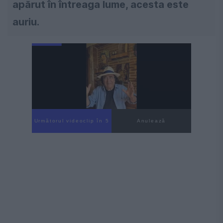
apărut în întreaga lume, acesta este
auriu.
Următorul videoclip în 4
Anulează