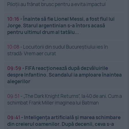
Piloții au frânat brusc pentru a evita impactul
10:16
-
Înainte să fie Lionel Messi, a fost fiul lui
Jorge. Starul argentinian s-a întors acasă
pentru ultimul drum al tatălu...
10:08
-
Locuitorii din sudul Bucureștiului ies în
stradă: Vrem aer curat
09:59
-
FIFA reacționează după dezvăluirile
despre Infantino. Scandalul ia amploare înaintea
alegerilor
09:51
-
„The Dark Knight Returns”, la 40 de ani. Cum a
schimbat Frank Miller imaginea lui Batman
09:41
-
Inteligența artificială și marea schimbare
din creierul oamenilor. După decenii, ceva s-a