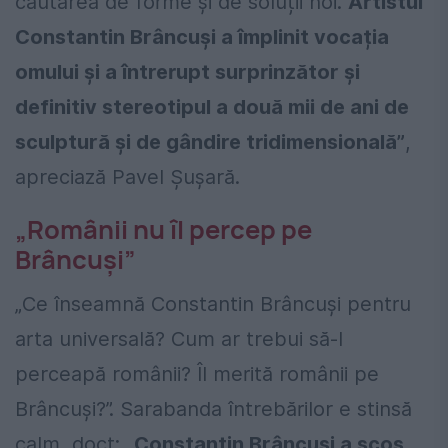
căutarea de forme și de soluții noi.
Artistul
Constantin Brâncuși a împlinit vocația
omului și a întrerupt surprinzător și
definitiv stereotipul a două mii de ani de
sculptură și de gândire tridimensională”
,
apreciază Pavel Șușară.
„Românii nu îl percep pe
Brâncuși”
„Ce înseamnă Constantin Brâncuși pentru
arta universală? Cum ar trebui să-l
perceapă românii? Îl merită românii pe
Brâncuși?”. Sarabanda întrebărilor e stinsă
calm, doct:
„Constantin Brâncuși a scos