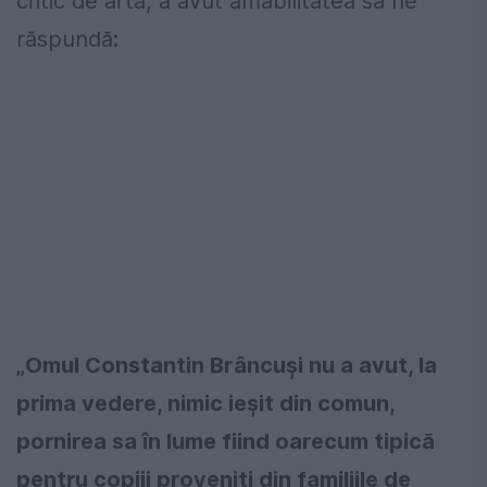
critic de artă, a avut amabilitatea să ne
răspundă:
„Omul Constantin Brâncuși nu a avut, la
prima vedere, nimic ieșit din comun,
pornirea sa în lume fiind oarecum tipică
pentru copiii proveniți din familiile de