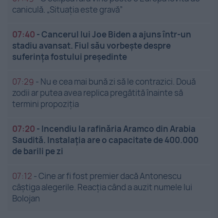
caniculă. „Situația este gravă”
07:40
-
Cancerul lui Joe Biden a ajuns într-un
stadiu avansat. Fiul său vorbește despre
suferința fostului președinte
07:29
-
Nu e cea mai bună zi să le contrazici. Două
zodii ar putea avea replica pregătită înainte să
termini propoziția
07:20
-
Incendiu la rafinăria Aramco din Arabia
Saudită. Instalația are o capacitate de 400.000
de barili pe zi
07:12
-
Cine ar fi fost premier dacă Antonescu
câștiga alegerile. Reacția când a auzit numele lui
Bolojan