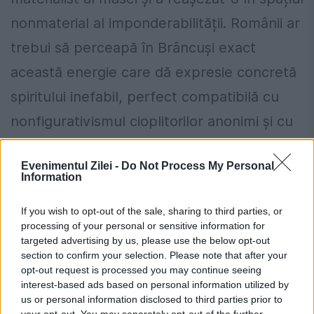
nonmaterial al imponderabilității. Românii ar
trebui să perceapă în Brâncuși exact
această energie care dă expresie concretă
spiritului inefabil, perfect compatibilă cu
nonfigurativismul cioplitorilor anonimi și cu
interioritatea credinței de factură oriental-
Evenimentul Zilei -
Do Not Process My Personal
ortodoxă.
Information
Din păcate, românii nu îl percep pe
If you wish to opt-out of the sale, sharing to third parties, or
processing of your personal or sensitive information for
Brâncuși, doar îi folosesc cu patetism
targeted advertising by us, please use the below opt-out
numele și repetă stereotip refrenuri
section to confirm your selection. Please note that after your
opt-out request is processed you may continue seeing
exegetice narcisiace sau truisme demult
interest-based ads based on personal information utilized by
us or personal information disclosed to third parties prior to
expirate.
Spațiul românesc îl merită,
your opt-out. You may separately opt-out of the further