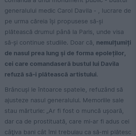
comandă a unui monument public - bustul
generalului medic Carol Davila - , lucrare de
pe urma căreia își propusese să-și
plătească drumul până la Paris, unde visa
să-și continue studiile. Doar că,
nemulțumiți
de nasul prea lung și de forma epoleților,
cei care comandaseră bustul lui Davila
refuză să-i plătească artistului
.
Brâncuși le întoarce spatele, refuzând să
ajusteze nasul generalului. Memoriile sale
stau mărturie: „Ar fi fost o muncă uşoară,
dar ca de prostituată, care mi-ar fi adus cei
câţiva bani cât îmi trebuiau ca să-mi plătesc