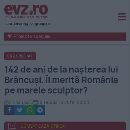
Știri
naționale
coordonare@evzgroup.ro
și
▼ Proiecte speciale
internaționale
|
EVZ SPECIAL
România
142 de ani de la nașterea lui
-
Brâncuși. Îl merită România
Evenimentul
pe marele sculptor?
Zilei
Florian Saiu
19 februarie 2018, 00:00
COMENTEAZĂ ȘTIREA