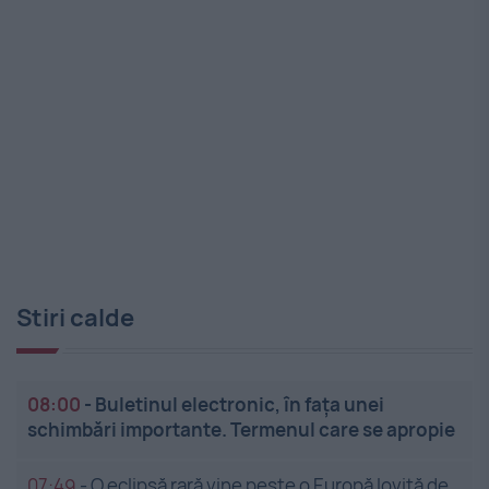
Stiri calde
08:00
-
Buletinul electronic, în fața unei
schimbări importante. Termenul care se apropie
07:49
-
O eclipsă rară vine peste o Europă lovită de