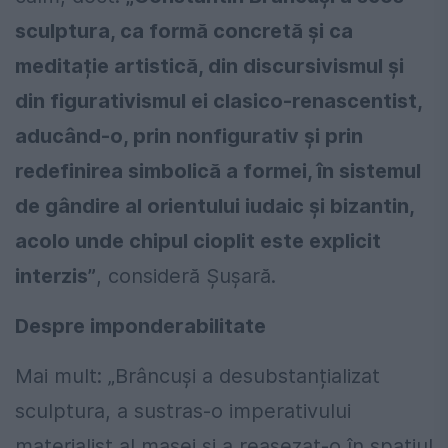
sculptura, ca formă concretă și ca
meditație artistică, din discursivismul și
din figurativismul ei clasico-renascentist,
aducând-o, prin nonfigurativ și prin
redefinirea simbolică a formei, în sistemul
de gândire al orientului iudaic și bizantin,
acolo unde chipul cioplit este explicit
interzis”
, consideră Șușară.
Despre imponderabilitate
Mai mult: „Brâncuși a desubstanțializat
sculptura, a sustras-o imperativului
materialist al masei și a reașezat-o în spațiul