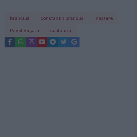
brancusi
constantin brancusi
nastere
Pavel Șușară
sculptura