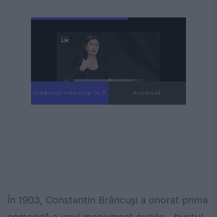
Următorul videoclip în 3
Anulează
În 1903, Constantin Brâncuși a onorat prima