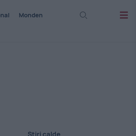
onal
Monden
Stiri calde