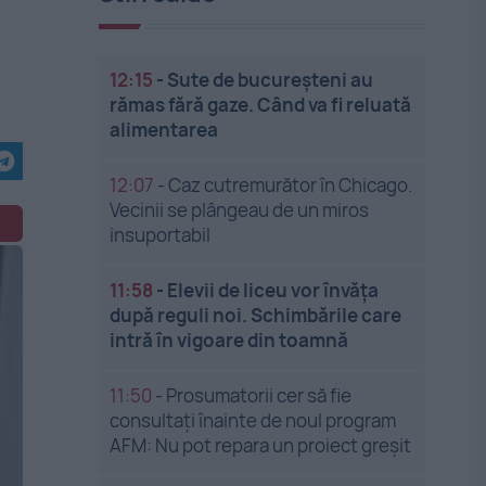
12:15
-
Sute de bucureșteni au
rămas fără gaze. Când va fi reluată
alimentarea
12:07
-
Caz cutremurător în Chicago.
Vecinii se plângeau de un miros
insuportabil
11:58
-
Elevii de liceu vor învăța
după reguli noi. Schimbările care
intră în vigoare din toamnă
11:50
-
Prosumatorii cer să fie
consultați înainte de noul program
AFM: Nu pot repara un proiect greșit