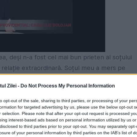
, deși n-a fost cel mai bun prieten al soțului
o relație extraordinară. Soțul meu a mers pe
Mama întotdeauna m-a susținut și m-a ajutat și
l Zilei -
Do Not Process My Personal Information
 determinat să lupt mai departe, atât ea, cât ș
ă merg mai departe”, a spus vedeta.
to opt-out of the sale, sharing to third parties, or processing of your per
formation for targeted advertising by us, please use the below opt-out s
r selection. Please note that after your opt-out request is processed y
ie și slăbește, pentru că anul trecut am slăbit
eing interest-based ads based on personal information utilized by us or
s aproape cheală într-o perioadă de 3-4 luni de
disclosed to third parties prior to your opt-out. You may separately opt-
losure of your personal information by third parties on the IAB’s list of
i a trebuit să fac ceva.