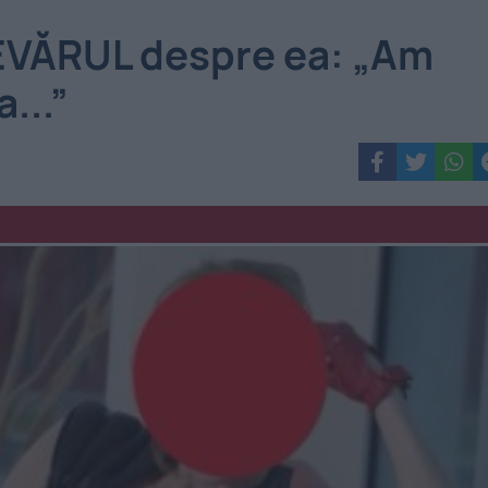
EVĂRUL despre ea: „Am
...”