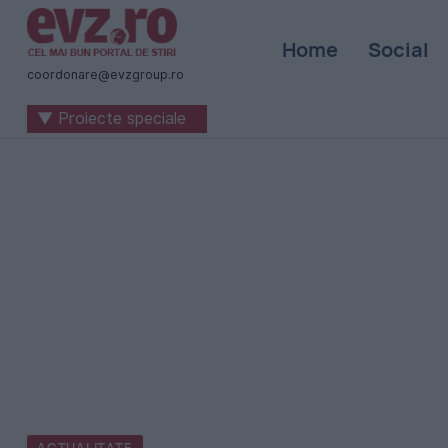
Știri
Home
Social
naționale
coordonare@evzgroup.ro
și
▼ Proiecte speciale
internaționale
|
România
-
Evenimentul
Zilei