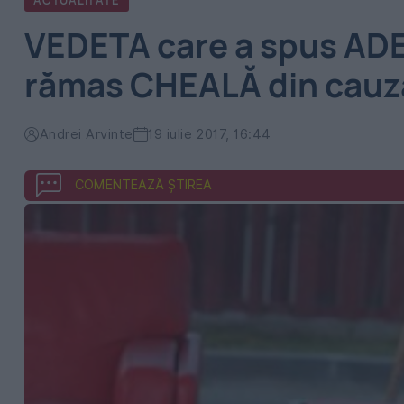
ACTUALITATE
VEDETA care a spus AD
rămas CHEALĂ din cauza
Andrei Arvinte
19 iulie 2017, 16:44
COMENTEAZĂ ȘTIREA