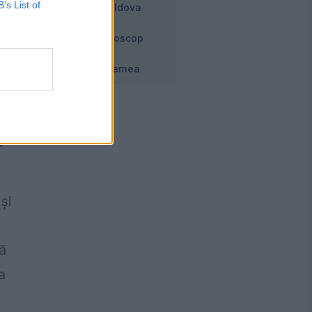
B’s List of
Moldova
Horoscop
la
Vremea
e
și
ă
a