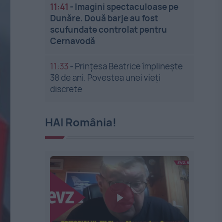
11:41
-
Imagini spectaculoase pe
Dunăre. Două barje au fost
scufundate controlat pentru
Cernavodă
11:33
-
Prințesa Beatrice împlinește
38 de ani. Povestea unei vieți
discrete
HAI România!