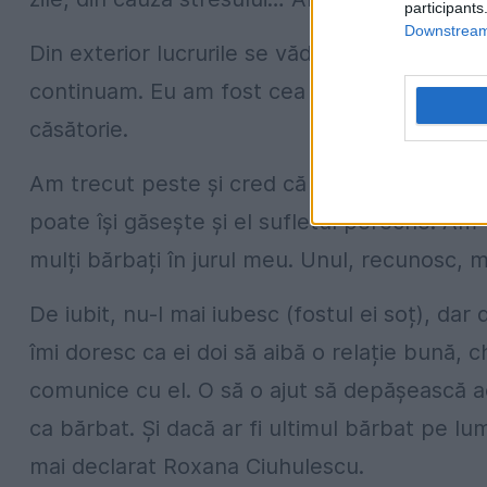
participants
Downstream 
Din exterior lucrurile se văd altfel. E clar
continuam. Eu am fost cea care am pus picioru
căsătorie.
Am trecut peste și cred că merit să fiu ferici
poate își găsește și el sufletul pereche. Am
mulți bărbați în jurul meu. Unul, recunosc, m
De iubit, nu-l mai iubesc (fostul ei soț), dar 
îmi doresc ca ei doi să aibă o relație bună,
comunice cu el. O să o ajut să depășească a
ca bărbat. Și dacă ar fi ultimul bărbat pe lum
mai declarat Roxana Ciuhulescu.