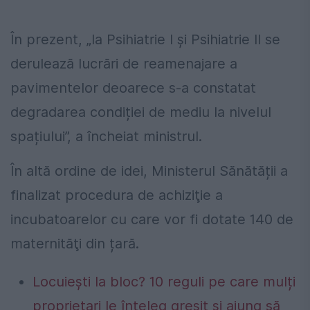
În prezent, „la Psihiatrie I și Psihiatrie II se
derulează lucrări de reamenajare a
pavimentelor deoarece s-a constatat
degradarea condiției de mediu la nivelul
spațiului”, a încheiat ministrul.
În altă ordine de idei, Ministerul Sănătății a
finalizat procedura de achiziţie a
incubatoarelor cu care vor fi dotate 140 de
maternităţi din țară.
Locuiești la bloc? 10 reguli pe care mulți
proprietari le înțeleg greșit și ajung să