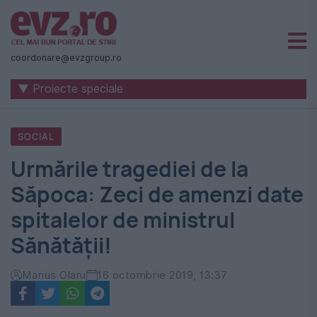
Știri
naționale
coordonare@evzgroup.ro
și
▼ Proiecte speciale
internaționale
|
SOCIAL
România
Urmările tragediei de la
-
Săpoca: Zeci de amenzi date
Evenimentul
spitalelor de ministrul
Zilei
Sănătății!
Marius Olaru
16 octombrie 2019, 13:37