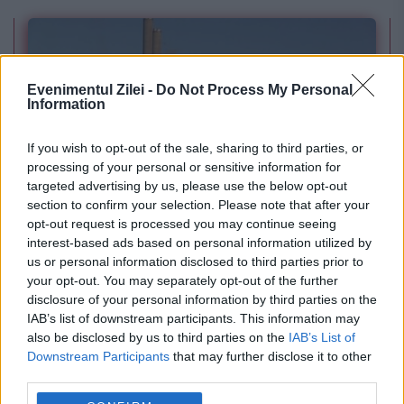
Evenimentul Zilei -
Do Not Process My Personal
Information
If you wish to opt-out of the sale, sharing to third parties, or
processing of your personal or sensitive information for
targeted advertising by us, please use the below opt-out
POLITICA
section to confirm your selection. Please note that after your
opt-out request is processed you may continue seeing
PSD cere activarea mecanismului european
interest-based ads based on personal information utilized by
us or personal information disclosed to third parties prior to
de urgență pentru energie și susține
your opt-out. You may separately opt-out of the further
menținerea centralelor pe cărbune. Critici la
disclosure of your personal information by third parties on the
IAB’s list of downstream participants. This information may
adresa lui Bolojan
also be disclosed by us to third parties on the
IAB’s List of
Downstream Participants
that may further disclose it to other
third parties.