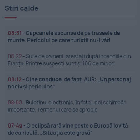
Stiri calde
08:31
-
Capcanele ascunse de pe traseele de
munte. Pericolul pe care turiștii nu-l văd
08:22
-
Sute de oameni, arestați după incendiile din
Franța. Printre suspecți sunt și 166 de minori
08:12
-
Cine conduce, de fapt, AUR: „Un personaj
nociv și periculos”
08:00
-
Buletinul electronic, în fața unei schimbări
importante. Termenul care se apropie
07:49
-
O eclipsă rară vine peste o Europă lovită
de caniculă. „Situația este gravă”