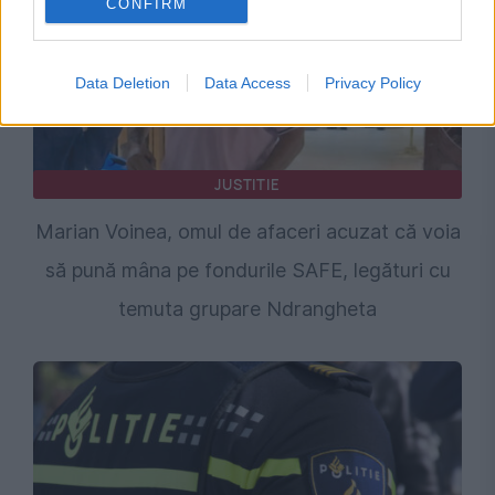
CONFIRM
Data Deletion
Data Access
Privacy Policy
JUSTITIE
Marian Voinea, omul de afaceri acuzat că voia
să pună mâna pe fondurile SAFE, legături cu
temuta grupare Ndrangheta