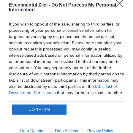
Evenimentul Zilei -
Do Not Process My Personal
Concediu 2026. Dreptul pe care mulți
Information
salariați nu îl cunosc. Când se pot pierde
If you wish to opt-out of the sale, sharing to third parties, or
zilele de concediu și când nu
processing of your personal or sensitive information for
targeted advertising by us, please use the below opt-out
section to confirm your selection. Please note that after your
opt-out request is processed you may continue seeing
interest-based ads based on personal information utilized by
us or personal information disclosed to third parties prior to
cristian
Ganea
ploiesti
primarie
your opt-out. You may separately opt-out of the further
vest
disclosure of your personal information by third parties on the
IAB’s list of downstream participants. This information may
also be disclosed by us to third parties on the
IAB’s List of
Downstream Participants
that may further disclose it to other
third parties.
CONFIRM
Data Deletion
Data Access
Privacy Policy