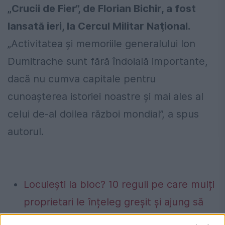
„Crucii de Fier”, de Florian Bichir, a fost
lansată ieri, la Cercul Militar Naţional.
„Activitatea și memoriile generalului Ion
Dumitrache sunt fără îndoială importante,
dacă nu cumva capitale pentru
cunoașterea istoriei noastre și mai ales al
celui de-al doilea război mondial”, a spus
autorul.
Locuiești la bloc? 10 reguli pe care mulți
proprietari le înțeleg greșit și ajung să
plătească mai mult.Ce spune legea