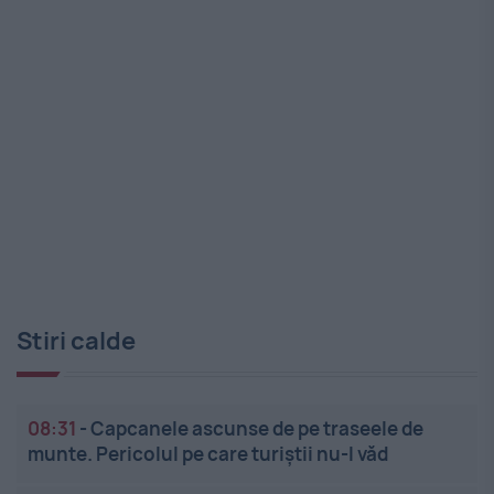
Stiri calde
08:31
-
Capcanele ascunse de pe traseele de
munte. Pericolul pe care turiștii nu-l văd