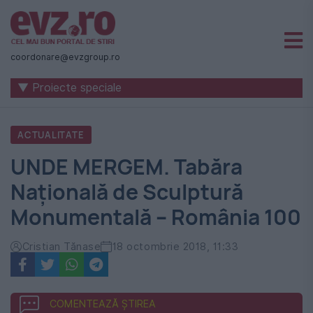
Știri
naționale
coordonare@evzgroup.ro
și
▼ Proiecte speciale
internaționale
|
ACTUALITATE
România
UNDE MERGEM. Tabăra
-
Națională de Sculptură
Evenimentul
Monumentală – România 100
Zilei
Cristian Tănase
18 octombrie 2018, 11:33
COMENTEAZĂ ȘTIREA