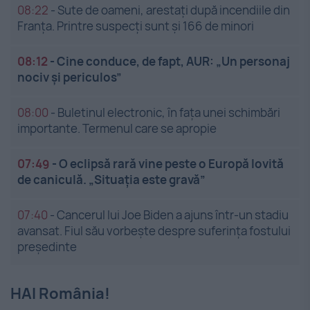
08:22
-
Sute de oameni, arestați după incendiile din
Franța. Printre suspecți sunt și 166 de minori
08:12
-
Cine conduce, de fapt, AUR: „Un personaj
nociv și periculos”
08:00
-
Buletinul electronic, în fața unei schimbări
importante. Termenul care se apropie
07:49
-
O eclipsă rară vine peste o Europă lovită
de caniculă. „Situația este gravă”
07:40
-
Cancerul lui Joe Biden a ajuns într-un stadiu
avansat. Fiul său vorbește despre suferința fostului
președinte
HAI România!