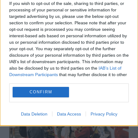
If you wish to opt-out of the sale, sharing to third parties, or
processing of your personal or sensitive information for
targeted advertising by us, please use the below opt-out
section to confirm your selection. Please note that after your
opt-out request is processed you may continue seeing
interest-based ads based on personal information utilized by
us or personal information disclosed to third parties prior to
your opt-out. You may separately opt-out of the further
disclosure of your personal information by third parties on the
IAB’s list of downstream participants. This information may
also be disclosed by us to third parties on the
IAB’s List of
MONDEN
Downstream Participants
that may further disclose it to other
third parties.
Suri, fiica lui Tom Cruise, renunță la numele
tatălui său. Ce nume folosește fiica actorului
CONFIRM
Data Deletion
Data Access
Privacy Policy