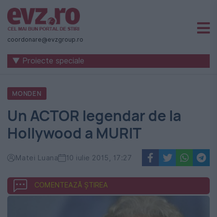
Știri
naționale
coordonare@evzgroup.ro
și
▼ Proiecte speciale
internaționale
|
MONDEN
România
Un ACTOR legendar de la
-
Hollywood a MURIT
Evenimentul
Zilei
Matei Luana
10 iulie 2015, 17:27
COMENTEAZĂ ȘTIREA