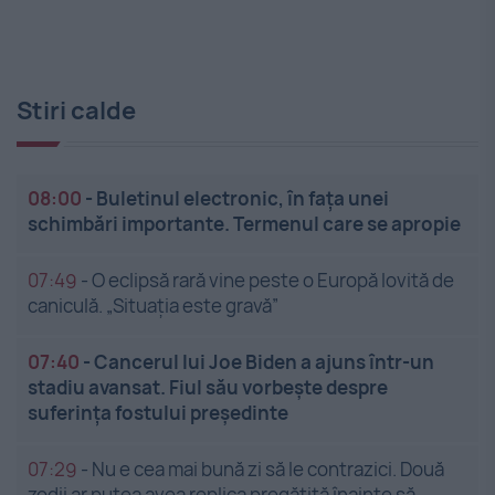
Stiri calde
08:00
-
Buletinul electronic, în fața unei
schimbări importante. Termenul care se apropie
07:49
-
O eclipsă rară vine peste o Europă lovită de
caniculă. „Situația este gravă”
07:40
-
Cancerul lui Joe Biden a ajuns într-un
stadiu avansat. Fiul său vorbește despre
suferința fostului președinte
07:29
-
Nu e cea mai bună zi să le contrazici. Două
zodii ar putea avea replica pregătită înainte să