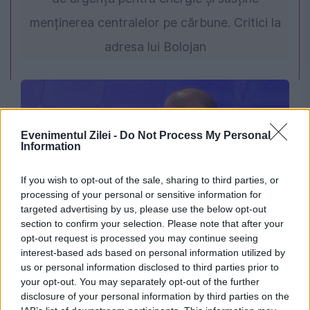
menținerea centralelor pe cărbune. Critici la
adresa lui Bolojan
Evenimentul Zilei -
Do Not Process My Personal
Information
If you wish to opt-out of the sale, sharing to third parties, or
processing of your personal or sensitive information for
targeted advertising by us, please use the below opt-out
SPORT
section to confirm your selection. Please note that after your
opt-out request is processed you may continue seeing
Centura lui Lucian Bute ajunge la Muzeul
interest-based ads based on personal information utilized by
us or personal information disclosed to third parties prior to
Național de Istorie. Ce alte obiecte a donat
your opt-out. You may separately opt-out of the further
fostul pugilist
disclosure of your personal information by third parties on the