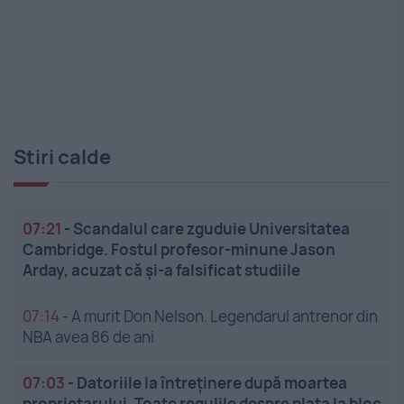
Stiri calde
07:21
-
Scandalul care zguduie Universitatea
Cambridge. Fostul profesor-minune Jason
Arday, acuzat că și-a falsificat studiile
07:14
-
A murit Don Nelson. Legendarul antrenor din
NBA avea 86 de ani
07:03
-
Datoriile la întreținere după moartea
proprietarului. Toate regulile despre plata la bloc