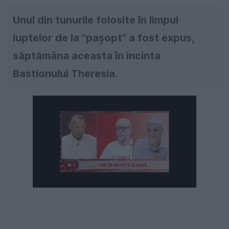
Unul din tunurile folosite în limpul
luptelor de la ”pașopt” a fost expus,
săptămâna aceasta în incinta
Bastionului Theresia.
Următorul videoclip în 4
Anulează