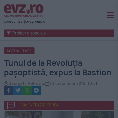
Știri
naționale
coordonare@evzgroup.ro
și
▼ Proiecte speciale
internaționale
|
ACTUALITATE
România
Tunul de la Revoluția
-
pașoptistă, expus la Bastion
Evenimentul
Zilei
Georgeta Petrovici
20 octombrie 2016, 10:51
COMENTEAZĂ ȘTIREA