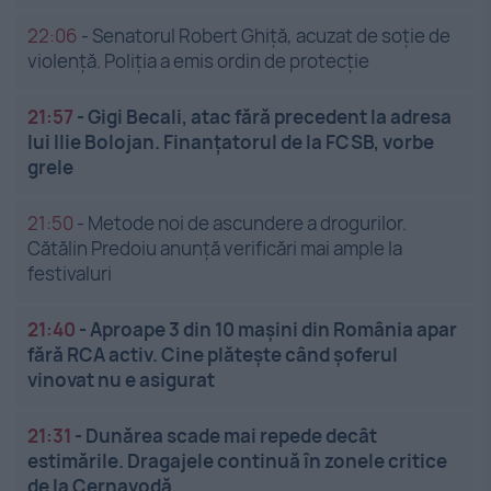
22:06
-
Senatorul Robert Ghiță, acuzat de soție de
violență. Poliția a emis ordin de protecție
21:57
-
Gigi Becali, atac fără precedent la adresa
lui Ilie Bolojan. Finanțatorul de la FCSB, vorbe
grele
21:50
-
Metode noi de ascundere a drogurilor.
Cătălin Predoiu anunță verificări mai ample la
festivaluri
21:40
-
Aproape 3 din 10 mașini din România apar
fără RCA activ. Cine plătește când șoferul
vinovat nu e asigurat
21:31
-
Dunărea scade mai repede decât
estimările. Dragajele continuă în zonele critice
de la Cernavodă