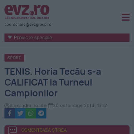
Știri
naționale
coordonare@evzgroup.ro
și
▼ Proiecte speciale
internaționale
|
SPORT
România
TENIS. Horia Tecău s-a
-
CALIFICAT la Turneul
Evenimentul
Campionilor
Zilei
Alexandru Toader
30 octombrie 2014, 12:51
COMENTEAZĂ ȘTIREA