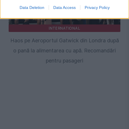
Data Deletion
Data Access
Privacy Policy
INTERNATIONAL
Haos pe Aeroportul Gatwick din Londra după
o pană la alimentarea cu apă. Recomandări
pentru pasageri