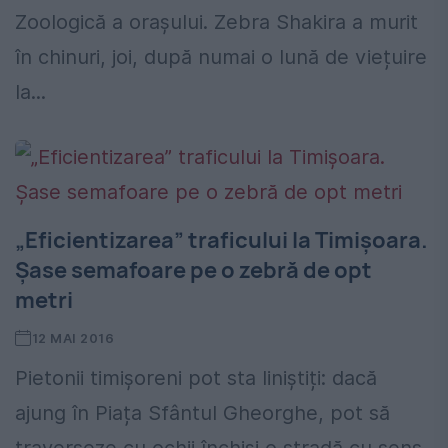
Zoologică a orașului. Zebra Shakira a murit
în chinuri, joi, după numai o lună de viețuire
la...
„Eficientizarea” traficului la Timișoara.
Șase semafoare pe o zebră de opt
metri
12 MAI 2016
Pietonii timișoreni pot sta liniștiți: dacă
ajung în Piața Sfântul Gheorghe, pot să
traverseze cu ochii închiși o stradă cu sens