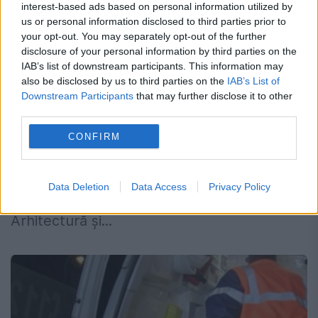
interest-based ads based on personal information utilized by
us or personal information disclosed to third parties prior to
your opt-out. You may separately opt-out of the further
disclosure of your personal information by third parties on the
RFI Romania aduce radioul în liceu
IAB’s list of downstream participants. This information may
also be disclosed by us to third parties on the
IAB’s List of
28 SEPTEMBRIE 2017
Downstream Participants
that may further disclose it to other
third parties.
Vineri 29 septembrie de la ora 10 incepe
CONFIRM
seria de patru emisiuni speciale Zebra
găzduite de licee tehnice din capitală. Prima
Data Deletion
Data Access
Privacy Policy
editie are loc la Colegiul Tehnic de
Arhitectură și...