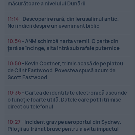
măsurătoare a nivelului Dunării
11:14
-
Descoperire rară, din Ierusalimul antic.
Noi indicii despre un eveniment biblic
10:59
-
ANM schimbă harta vremii. O parte din
țară se încinge, alta intră sub rafale puternice
10:50
-
Kevin Costner, trimis acasă de pe platou,
de Clint Eastwood. Povestea spusă acum de
Scott Eastwood
10:36
-
Cartea de identitate electronică ascunde
o funcție foarte utilă. Datele care pot fi trimise
direct cu telefonul
10:27
-
Incident grav pe aeroportul din Sydney.
Piloții au frânat brusc pentru a evita impactul