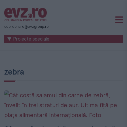
Știri
naționale
coordonare@evzgroup.ro
și
▼ Proiecte speciale
internaționale
|
România
zebra
-
Evenimentul
Zilei