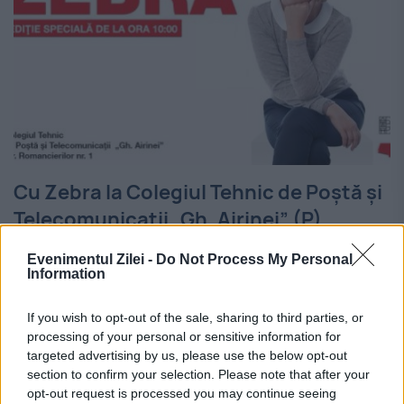
Cu Zebra la Colegiul Tehnic de Poștă și
Telecomunicații „Gh. Airinei” (P)
12 OCTOMBRIE 2017
Evenimentul Zilei -
Do Not Process My Personal
Information
Vineri 13 octombrie de la ora 10 are loc a
If you wish to opt-out of the sale, sharing to third parties, or
doua emisiune din seria specială Cu Zebra
processing of your personal or sensitive information for
la școală, găzduită de această dată într-o
targeted advertising by us, please use the below opt-out
section to confirm your selection. Please note that after your
sala de clasă a Colegiului Tehnic...
opt-out request is processed you may continue seeing