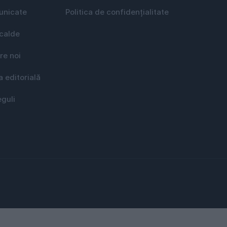
nicate
Politica de confidențialitate
 calde
re noi
a editorială
eguli