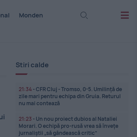
onal
Monden
Stiri calde
21:34
-
CFR Cluj - Tromso, 0-5. Umilință de
zile mari pentru echipa din Gruia. Returul
nu mai contează
ui
21:23
-
Un nou proiect dubios al Nataliei
Morari. O echipă pro-rusă vrea să înveţe
jurnaliştii „să gândească critic”