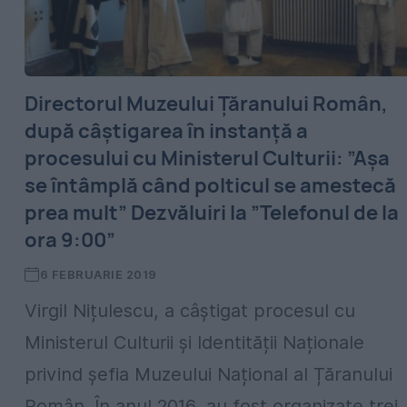
Directorul Muzeului Țăranului Român,
după câștigarea în instanță a
procesului cu Ministerul Culturii: ”Așa
se întâmplă când polticul se amestecă
prea mult” Dezvăluiri la ”Telefonul de la
ora 9:00”
6 FEBRUARIE 2019
Virgil Nițulescu, a câștigat procesul cu
Ministerul Culturii și Identității Naționale
privind șefia Muzeului Național al Țăranului
Român. În anul 2016, au fost organizate trei