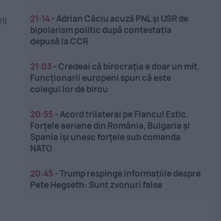
21:14
-
Adrian Câciu acuză PNL și USR de
ii
bipolarism politic după contestația
depusă la CCR
21:03
-
Credeai că birocrația e doar un mit.
Funcționarii europeni spun că este
colegul lor de birou
20:55
-
Acord trilateral pe Flancul Estic.
Forțele aeriene din România, Bulgaria și
Spania își unesc forțele sub comanda
NATO
20:45
-
Trump respinge informațiile despre
Pete Hegseth: Sunt zvonuri false