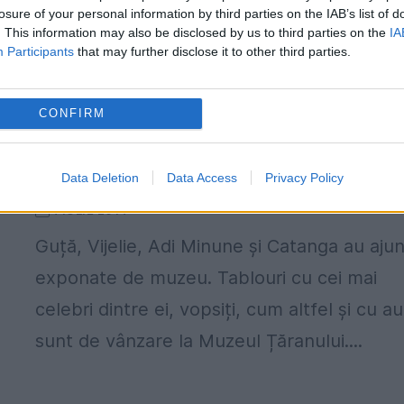
recuperează. Dr. Virgil Nițulescu,...
losure of your personal information by third parties on the IAB’s list of
. This information may also be disclosed by us to third parties on the
IA
Participants
that may further disclose it to other third parties.
CONFIRM
Premieră în artă! S-a vândut primul
tablou cu maneliști pictați cu aur
Data Deletion
Data Access
Privacy Policy
4 IULIE 2014
Guță, Vijelie, Adi Minune și Catanga au aju
exponate de muzeu. Tablouri cu cei mai
celebri dintre ei, vopsiți, cum altfel și cu au
sunt de vânzare la Muzeul Țăranului....