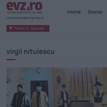
Știri
Home
Social
naționale
coordonare@evzgroup.ro
și
▼ Proiecte speciale
internaționale
|
România
virgil nitulescu
-
Evenimentul
Zilei