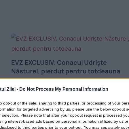
EVZ EXCLUSIV. Conacul Udriște
Năsturel, pierdut pentru totdeauna
27 APRILIE 2015
l Zilei -
Do Not Process My Personal Information
Conacul a fost în administrarea Muzeului
Național al Țăranului Român până în 2013. Î
to opt-out of the sale, sharing to third parties, or processing of your per
formation for targeted advertising by us, please use the below opt-out s
clădirea redevenită proprietate privată,
r selection. Please note that after your opt-out request is processed y
eing interest-based ads based on personal information utilized by us or
statul a investit bani pe care nu-i mai
disclosed to third parties prior to your opt-out. You may separately opt-