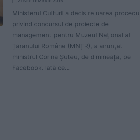
21 SEPTEMBRIE 2016
Ministerul Culturii a decis reluarea procedur
privind concursul de proiecte de
management pentru Muzeul Național al
Țăranului Române (MNȚR), a anunțat
ministrul Corina Șuteu, de dimineață, pe
Facebook. Iată ce...