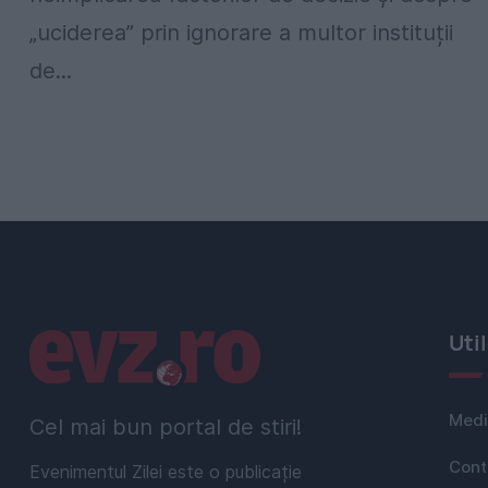
„uciderea” prin ignorare a multor instituții
de...
Linkuri utile
Uti
Medi
Cel mai bun portal de stiri!
Cont
Evenimentul Zilei este o publicație