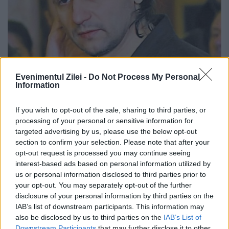
Evenimentul Zilei -
Do Not Process My Personal
Information
If you wish to opt-out of the sale, sharing to third parties, or
Andrei Păunescu, devastat de durere
processing of your personal or sensitive information for
după ce a aflat de moartea lui Victor
targeted advertising by us, please use the below opt-out
section to confirm your selection. Please note that after your
Socaciu: „A avut un an greu”
opt-out request is processed you may continue seeing
interest-based ads based on personal information utilized by
27 DECEMBRIE 2021
us or personal information disclosed to third parties prior to
Andrei Păunescu, unul dintre oamenii
your opt-out. You may separately opt-out of the further
disclosure of your personal information by third parties on the
apropiați de Victor Socaciu, a vorbit la
IAB’s list of downstream participants. This information may
also be disclosed by us to third parties on the
IAB’s List of
scurt timp după vestea morții artistului care
Downstream Participants
that may further disclose it to other