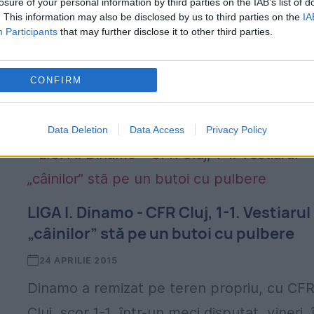
losure of your personal information by third parties on the IAB’s list of
n
. This information may also be disclosed by us to third parties on the
IA
Participants
that may further disclose it to other third parties.
CONFIRM
Data Deletion
Data Access
Privacy Policy
LIGA I. Dinamo - CFR Cluj, 1-1. Vestiarul
„câinilor” stă pe un butoi cu pulbere
24 APRILIE 2015
Dinamo a remizat pe teren propriu, cu CF
Cluj, scor 1-1, într-un meci disputat, vineri, 