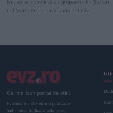
ieri, să se despartă de gruparea din Ștefan
cel Mare. Pe lângă situația nefastă...
Linkuri utile
Uti
Medi
Cel mai bun portal de stiri!
Cont
Evenimentul Zilei este o publicație
multimedia, dedicată celor care