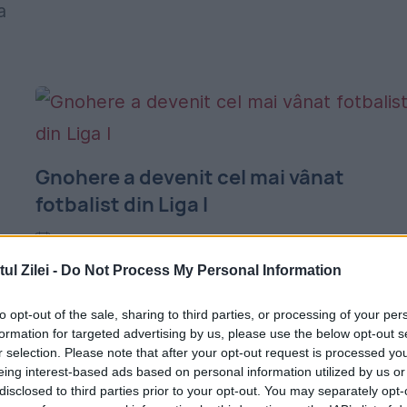
a
Gnohere a devenit cel mai vânat
fotbalist din Liga I
19 SEPTEMBRIE 2016
l Zilei -
Do Not Process My Personal Information
Trimis în prezent la echipa a doua a lui
Dinamo pentru că a refuzat prelungirea
to opt-out of the sale, sharing to third parties, or processing of your per
formation for targeted advertising by us, please use the below opt-out s
contractului, atacantul francez este asalta
r selection. Please note that after your opt-out request is processed y
cu oferte din partea „câinilor“ și steliștilor
eing interest-based ads based on personal information utilized by us or
disclosed to third parties prior to your opt-out. You may separately opt-
Francezul Harlem Gnohere...