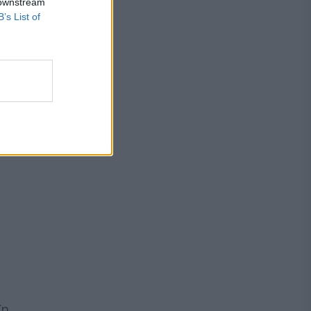
 downstream
B’s List of
R
în