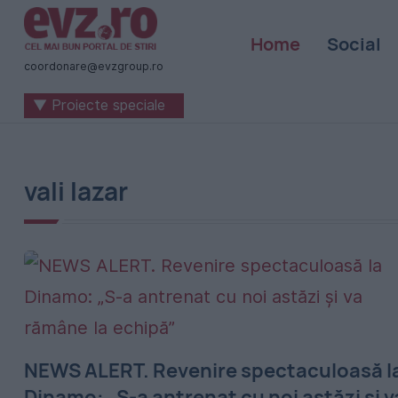
Știri
Home
Social
naționale
coordonare@evzgroup.ro
și
▼ Proiecte speciale
internaționale
|
România
vali lazar
-
Evenimentul
Zilei
NEWS ALERT. Revenire spectaculoasă l
Dinamo: „S-a antrenat cu noi astăzi şi v