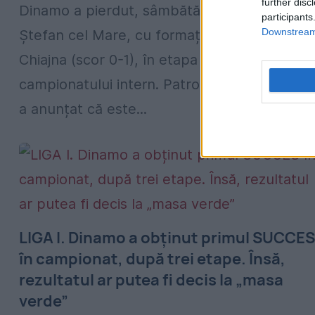
further disc
Dinamo a pierdut, sâmbătă, partida jucată î
participants
Downstream 
Ștefan cel Mare, cu formația Concordia
Chiajna (scor 0-1), în etapa a 9-a a
campionatului intern. Patronul Ionuț Negoiță
a anunțat că este...
LIGA I. Dinamo a obținut primul SUCCES
în campionat, după trei etape. Însă,
rezultatul ar putea fi decis la „masa
verde”