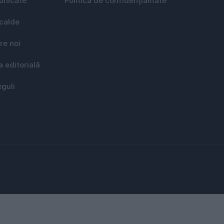
nicate
Politica de confidențialitate
 calde
re noi
a editorială
eguli