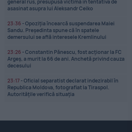
general rus, presupusă victimă în tentativa de
asasinat asupra lui Aleksandr Ceiko
23:36
-
Opoziția încearcă suspendarea Maiei
Sandu. Președinta spune că în spatele
demersului se află interesele Kremlinului
23:26
-
Constantin Pănescu, fost acționar la FC
Argeș, a murit la 66 de ani. Anchetă privind cauza
decesului
23:17
-
Oficial separatist declarat indezirabil în
Republica Moldova, fotografiat la Tiraspol.
Autoritățile verifică situația