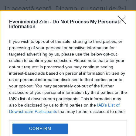
în această seară, Dinamo, cu scorul de 2-1,
graţie reuşitei portughezului Guima din
Evenimentul Zilei -
Do Not Process My Personal
Information
minutul 83 Dinamo a început tare partida
de...
If you wish to opt-out of the sale, sharing to third parties, or
processing of your personal or sensitive information for
targeted advertising by us, please use the below opt-out
section to confirm your selection. Please note that after your
opt-out request is processed you may continue seeing
interest-based ads based on personal information utilized by
us or personal information disclosed to third parties prior to
Ionuţ Negoiță se zbate pentru tinerii lui
your opt-out. You may separately opt-out of the further
disclosure of your personal information by third parties on the
Dinamo
IAB’s list of downstream participants. This information may
also be disclosed by us to third parties on the
IAB’s List of
24 APRILIE 2014
Downstream Participants
that may further disclose it to other
Finanţatorul din Ştefan cel Mare a anunţat
third parties.
că vrea 100% din drepturile lui Dorin Rotariu
CONFIRM