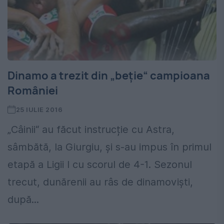
Dinamo a trezit din „beție“ campioana
României
25 IULIE 2016
„Câinii“ au făcut instrucție cu Astra,
sâmbătă, la Giurgiu, și s-au impus în primul
etapă a Ligii I cu scorul de 4-1. Sezonul
trecut, dunărenii au râs de dinamoviști,
după...