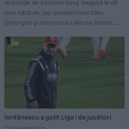
dispoziție de patronul Ionuț Negoiță le dă
mari bătăi de cap președintelui Dinu
Gheorghe și antrenorului Mircea Rednic....
Iordănescu a golit Liga I de jucători
29 IANUARIE 2015