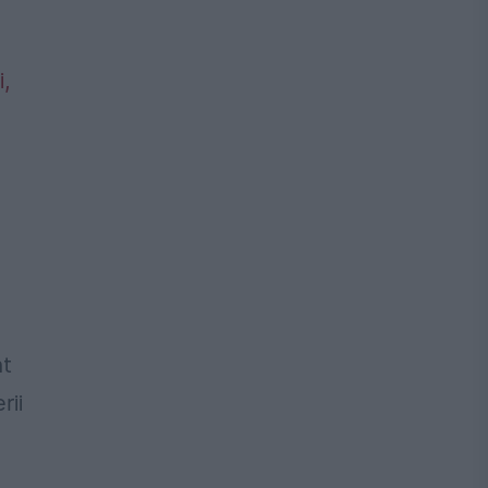
nt
rii