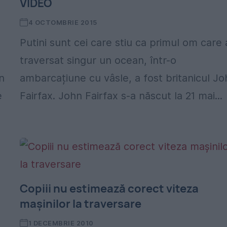
VIDEO
4 OCTOMBRIE 2015
Putini sunt cei care stiu ca primul om care 
traversat singur un ocean, într-o
n
ambarcațiune cu vâsle, a fost britanicul Jo
e
Fairfax. John Fairfax s-a născut la 21 mai...
Copiii nu estimează corect viteza
maşinilor la traversare
1 DECEMBRIE 2010