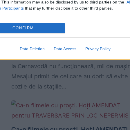
. This information may also be disclosed by us to third parties on the
IA
Participants
that may further disclose it to other third parties.
COZI imense spre LITORAL. TAXA de P
de la Feteşti NU MAI poate fi plătită pri
CONFIRM
SMS
că
18 IULIE 2017
Data Deletion
Data Access
Privacy Policy
Serviciul de plata prin sms a taxei de pod 
la Cernavodă nu funcţionează, mii de maşin
Mesajul primit de cei care au dorit să evite
cozile de la staţiile...
Ca-n filmele cu proști. Hoți AMENDAȚI