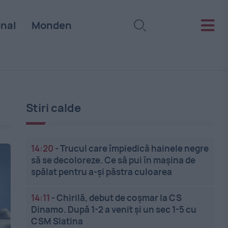
onal
Monden
Stiri calde
14:20
-
Trucul care împiedică hainele negre
să se decoloreze. Ce să pui în mașina de
spălat pentru a-și păstra culoarea
14:11
-
Chirilă, debut de coșmar la CS
Dinamo. După 1-2 a venit și un sec 1-5 cu
CSM Slatina