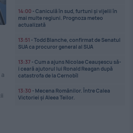
14:00
-
Caniculă în sud, furtuni și vijelii în
mai multe regiuni. Prognoza meteo
actualizată
13:51
-
Todd Blanche, confirmat de Senatul
l
SUA ca procuror general al SUA
13:37
-
Cum a ajuns Nicolae Ceaușescu să-
i ceară ajutorul lui Ronald Reagan după
 a
catastrofa de la Cernobîl
13:30
-
Mecena Românilor. Între Calea
ii
Victoriei și Aleea Teilor.