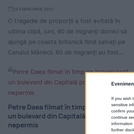
22 FEBRUARIE 2021
O tragedie de proporții a fost evitată în
ultima clipă, luni, 60 de migranți dornici să
ajungă pe coasta britanică fiind salvați pe
Canalul Mânecii. 60 de migranți au fost...
Evenimentu
If you wish 
sensitive in
Petre Daea filmat în timp ce traverseaz
confirm you
un bulevard din Capitală printr-un loc
continue se
nepermis
information 
further disc