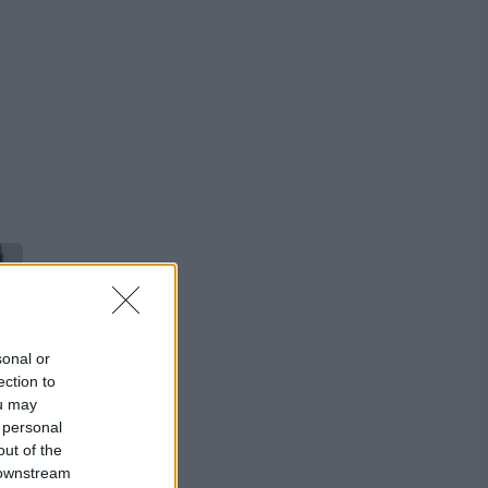
sonal or
ection to
ou may
 personal
out of the
 downstream