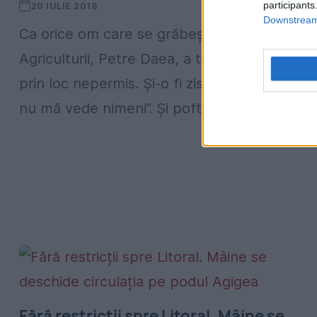
participants
20 IULIE 2018
Downstream 
Ca orice om care se grăbeşte, şi ministrul
Agriculturii, Petre Daea, a traversat strada
prin loc nepermis. Şi-o fi zis, probabil, „las’, 
nu mă vede nimeni”. Şi poftim ceasul...
Fără restricții spre Litoral. Mâine se