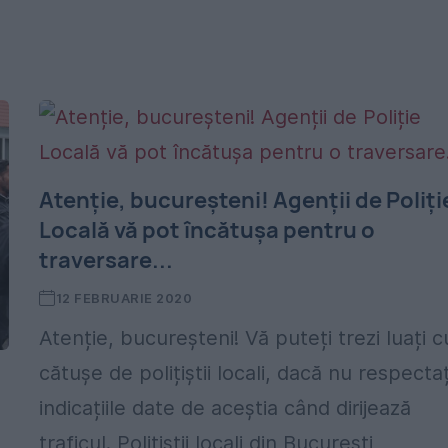
Atenție, bucureșteni! Agenții de Poliți
Locală vă pot încătușa pentru o
traversare...
12 FEBRUARIE 2020
Atenție, bucureșteni! Vă puteți trezi luați c
cătușe de polițiștii locali, dacă nu respectaț
indicațiile date de aceștia când dirijează
traficul. Polițiștii locali din București