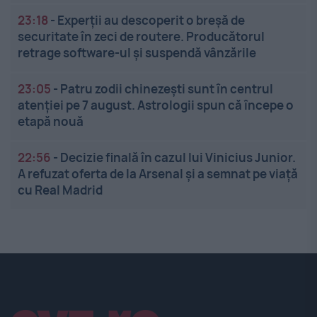
23:18
-
Experții au descoperit o breșă de
securitate în zeci de routere. Producătorul
retrage software-ul și suspendă vânzările
23:05
-
Patru zodii chinezești sunt în centrul
atenției pe 7 august. Astrologii spun că începe o
etapă nouă
22:56
-
Decizie finală în cazul lui Vinicius Junior.
A refuzat oferta de la Arsenal și a semnat pe viață
cu Real Madrid