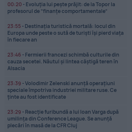
00:20
-
Evoluția lui pește prăjit: de la Topor la
profesorul de ”finanțe comportamentale”
23:55
-
Destinația turistică mortală: locul din
Europa unde peste o sută de turiști își pierd viața
în fiecare an
23:46
-
Fermierii francezi schimbă culturile din
cauza secetei. Năutul și lintea câștigă teren în
Alsacia
23:39
-
Volodimir Zelenski anunță operațiuni
speciale împotriva industriei militare ruse. Ce
ținte au fost identificate
23:29
-
Reacție furibundă a lui Ioan Varga după
umilința din Conference League. Se anunță
plecări în masă de la CFR Cluj