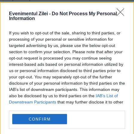
Evenimentul Zilei -
Do Not Process My Personal
Information
If you wish to opt-out of the sale, sharing to third parties, or
processing of your personal or sensitive information for
ANL prezintă lista locuințelor ce pot fi
targeted advertising by us, please use the below opt-out
închiriate de tineri, la tIMOn
section to confirm your selection. Please note that after your
opt-out request is processed you may continue seeing
24 APRILIE 2014
interest-based ads based on personal information utilized by
us or personal information disclosed to third parties prior to
Agenţia Naţională pentru Locuinţe (ANL)
your opt-out. You may separately opt-out of the further
disclosure of your personal information by third parties on the
participă în perioada 24-27 aprilie 2014 la
IAB’s list of downstream participants. This information may
ediţia de primăvară a Târgului Imobiliar
also be disclosed by us to third parties on the
IAB’s List of
Downstream Participants
that may further disclose it to other
Naţional tIMOn. ANL va promova în cadrul
third parties.
târgului proiectele noi prin credit...
CONFIRM