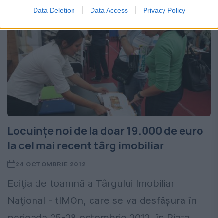
Data Deletion
Data Access
Privacy Policy
Locuinţe noi de la doar 19.000 de euro
la cel mai recent târg imobiliar
24 OCTOMBRIE 2012
Ediţia de toamnă a Târgului Imobiliar
Naţional - tIMOn, care se va desfăşura în
perioada 25-28 octombrie 2012, în Piaţa