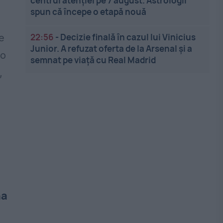
centrul atenției pe 7 august. Astrologii
spun că începe o etapă nouă
22:56
-
Decizie finală în cazul lui Vinicius
e
Junior. A refuzat oferta de la Arsenal și a
 o
semnat pe viață cu Real Madrid
,
na