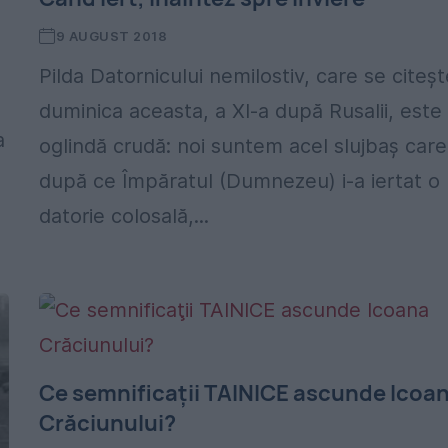
9 AUGUST 2018
Pilda Datornicului nemilostiv, care se citeșt
duminica aceasta, a XI-a după Rusalii, este
a
oglindă crudă: noi suntem acel slujbaș care
după ce Împăratul (Dumnezeu) i-a iertat o
datorie colosală,...
Ce semnificaţii TAINICE ascunde Icoa
Crăciunului?