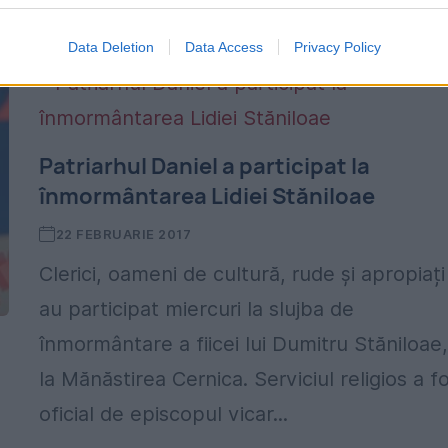
Barbu-Bucur am auzit în anii...
Data Deletion
Data Access
Privacy Policy
Patriarhul Daniel a participat la
înmormântarea Lidiei Stăniloae
22 FEBRUARIE 2017
Clerici, oameni de cultură, rude și apropiați
au participat miercuri la slujba de
înmormântare a fiicei lui Dumitru Stăniloae
la Mănăstirea Cernica. Serviciul religios a f
oficial de episcopul vicar...