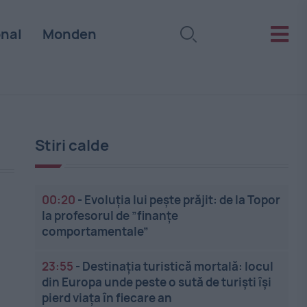
onal
Monden
Stiri calde
00:20
-
Evoluția lui pește prăjit: de la Topor
la profesorul de ”finanțe
comportamentale”
23:55
-
Destinația turistică mortală: locul
din Europa unde peste o sută de turiști își
pierd viața în fiecare an