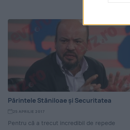
Părintele Stăniloae și Securitatea
25 APRILIE 2017
Pentru că a trecut incredibil de repede