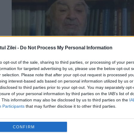
l Zilei -
Do Not Process My Personal Information
to opt-out of the sale, sharing to third parties, or processing of your per
e
formation for targeted advertising by us, please use the below opt-out s
Doi teologi străluciți
r selection. Please note that after your opt-out request is processed y
eing interest-based ads based on personal information utilized by us or
29 APRILIE 2017
disclosed to third parties prior to your opt-out. You may separately opt-
losure of your personal information by third parties on the IAB’s list of
Unul a fost un geniu al muzicii psaltice;
. This information may also be disclosed by us to third parties on the
IA
Participants
that may further disclose it to other third parties.
celălalt, un excepţional cărturar şi un
gentleman pravoslavnic. O evocare de Da
CONFIRM
Ciachir. De Părintele Arhidiacon Sebastian