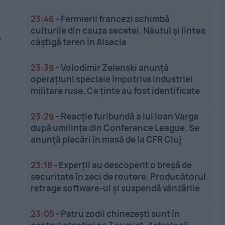
23:46
-
Fermierii francezi schimbă
culturile din cauza secetei. Năutul și lintea
e
câștigă teren în Alsacia
23:39
-
Volodimir Zelenski anunță
operațiuni speciale împotriva industriei
militare ruse. Ce ținte au fost identificate
23:29
-
Reacție furibundă a lui Ioan Varga
după umilința din Conference League. Se
anunță plecări în masă de la CFR Cluj
23:18
-
Experții au descoperit o breșă de
securitate în zeci de routere. Producătorul
retrage software-ul și suspendă vânzările
23:05
-
Patru zodii chinezești sunt în