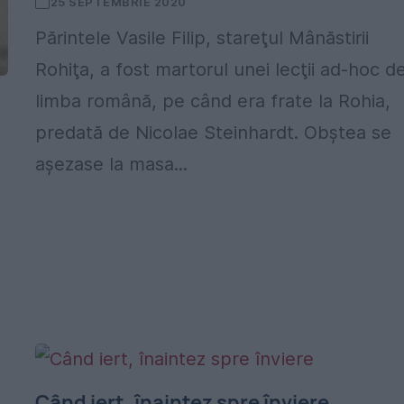
25 SEPTEMBRIE 2020
Părintele Vasile Filip, stareţul Mânăstirii
Rohiţa, a fost martorul unei lecţii ad-hoc d
limba română, pe când era frate la Rohia,
predată de Nicolae Steinhardt. Obştea se
aşezase la masa...
Când iert, înaintez spre înviere