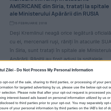
AMERICANE din Siria, tratați la spitale
ale Ministerului Apărării din RUSIA
15 FEBRUARIE 2018
Deși Kremlinul neagă orice legătură oficial
cu ei, mercenarii ruși, răniți în atacurile SU
în Siria, sunt tratați în spitale ale Ministerul
Apărării. Răniții au fost aduși la spitalele
militare...
l Zilei -
Do Not Process My Personal Information
to opt-out of the sale, sharing to third parties, or processing of your per
formation for targeted advertising by us, please use the below opt-out s
r selection. Please note that after your opt-out request is processed y
eing interest-based ads based on personal information utilized by us or
disclosed to third parties prior to your opt-out. You may separately opt-
losure of your personal information by third parties on the IAB’s list of