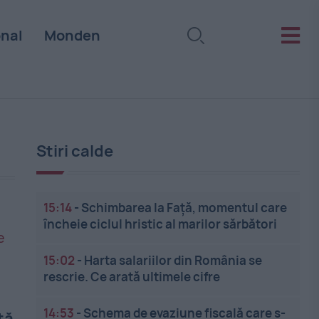
onal
Monden
Stiri calde
15:14
-
Schimbarea la Față, momentul care
încheie ciclul hristic al marilor sărbători
15:02
-
Harta salariilor din România se
rescrie. Ce arată ultimele cifre
14:53
-
Schema de evaziune fiscală care s-
ță