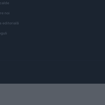
 calde
re noi
a editorială
eguli