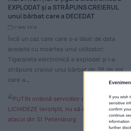
EXPLODAT şi a STRĂPUNS CREIERUL
unui bărbat care a DECEDAT
17 MAI 2018
Încă un caz care care s-a lăsat de data
aceasta cu moartea unui utilizator:
Tigarareta electronică a explodat şi i-a
străpuns craniul unui bărbat de 38 de ani,
care a...
Evenimentu
If you wish 
sensitive in
confirm you
continue se
information 
further disc