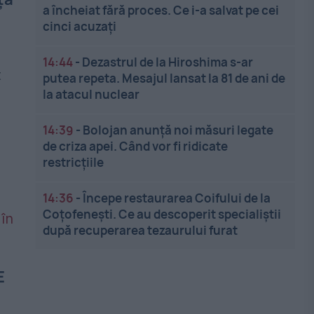
a încheiat fără proces. Ce i-a salvat pe cei
cinci acuzați
14:44
-
Dezastrul de la Hiroshima s-ar
t
putea repeta. Mesajul lansat la 81 de ani de
la atacul nuclear
14:39
-
Bolojan anunță noi măsuri legate
de criza apei. Când vor fi ridicate
restricțiile
14:36
-
Începe restaurarea Coifului de la
Coțofenești. Ce au descoperit specialiștii
după recuperarea tezaurului furat
E