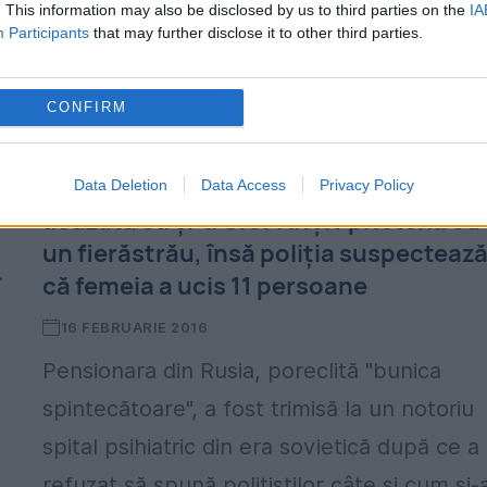
. This information may also be disclosed by us to third parties on the
IA
Participants
that may further disclose it to other third parties.
,
CONFIRM
Bunica SPINTECĂTOARE a Rusiei
REFUZĂ să spună câte persoane a
MĂCELĂRIT. Pensionara este este
Data Deletion
Data Access
Privacy Policy
acuzată că şi-a CIOPÂRŢIT prietena cu
un fierăstrău, însă poliţia suspecteaz
.
că femeia a ucis 11 persoane
16 FEBRUARIE 2016
Pensionara din Rusia, poreclită "bunica
spintecătoare", a fost trimisă la un notoriu
spital psihiatric din era sovietică după ce a
refuzat să spună poliţiştilor câte şi cum şi-