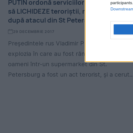
PUTIN ordonă serviciilor de securitate
participants
Downstream 
să LICHIDEZE teroriștii, nu să-i aresteze
după atacul din St Petersburg
29 DECEMBRIE 2017
Președintele rus Vladimir Putin a declarat că
explozia în care au fost răniți cel puțin 10
oameni într-un supermarket din St.
Petersburg a fost un act terorist, și a cerut..