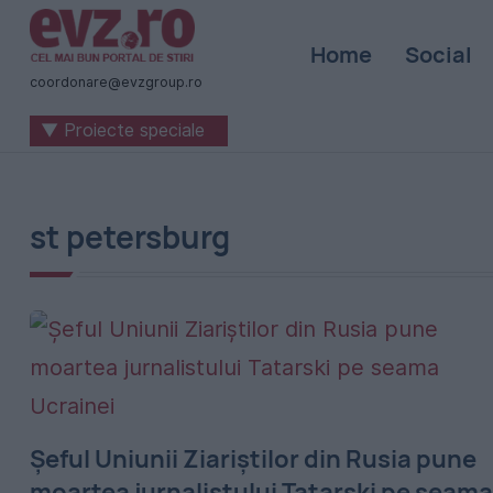
Știri
Home
Social
naționale
coordonare@evzgroup.ro
și
▼ Proiecte speciale
internaționale
|
România
st petersburg
-
Evenimentul
Zilei
Șeful Uniunii Ziariștilor din Rusia pune
moartea jurnalistului Tatarski pe seama