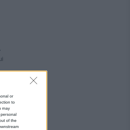
ă
A
ui
sonal or
ection to
ou may
 personal
out of the
 downstream