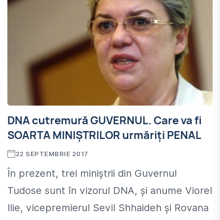
DNA cutremură GUVERNUL. Care va fi
SOARTA MINIŞTRILOR urmăriţi PENAL
22 SEPTEMBRIE 2017
În prezent, trei miniştrii din Guvernul
Tudose sunt în vizorul DNA, şi anume Viorel
Ilie, vicepremierul Sevil Shhaideh şi Rovana