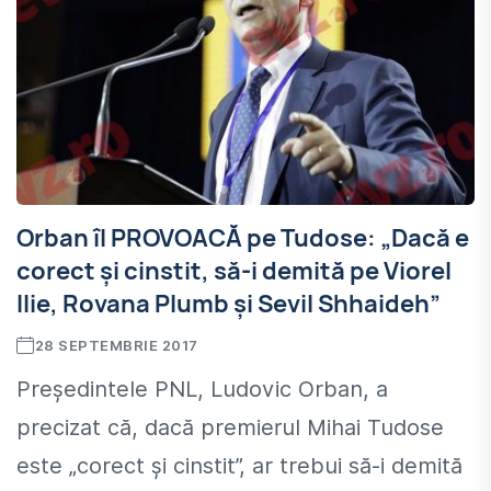
Orban îl PROVOACĂ pe Tudose: „Dacă e
corect și cinstit, să-i demită pe Viorel
Ilie, Rovana Plumb și Sevil Shhaideh”
28 SEPTEMBRIE 2017
Preşedintele PNL, Ludovic Orban, a
precizat că, dacă premierul Mihai Tudose
este „corect şi cinstit”, ar trebui să-i demită