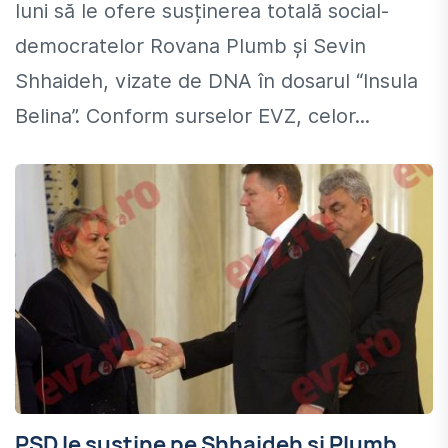
luni să le ofere susținerea totală social-
democratelor Rovana Plumb și Sevin
Shhaideh, vizate de DNA în dosarul “Insula
Belina”. Conform surselor EVZ, celor...
PSD le susţine pe Shhaideh şi Plumb.