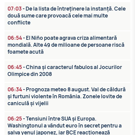
07:03
-
De la lista de întreținere la instanță. Cele
două sume care provoacă cele mai multe
conflicte
06:54
-
El Niño poate agrava criza alimentară
mondială. Alte 49 de milioane de persoane riscă
foamete acută
06:45
-
China și caracterul fabulos al Jocurilor
Olimpice din 2008
06:34
-
Prognoza meteo 8 august. Val de căldură
și furtuni violente în România. Zonele lovite de
caniculă și vijelii
06:25
-
Tensiuni între SUA și Europa.
Washingtonul a vândut euro în secret pentru a
salva yenul japonez, iar BCE reacționează