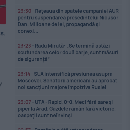
23:30
-
Rețeaua din spatele campaniei AUR
pentru suspendarea președintelui Nicușor
Dan. Milioane de lei, propagandă și
conexi...
s.
23:23
-
Radu Miruță: „Se termină astăzi
scufundarea celor două barje, sunt măsuri
de siguranţă”
23:14
-
SUA intensifică presiunea asupra
Moscovei. Senatorii americani au aprobat
y
noi sancțiuni majore împotriva Rusiei
23:07
-
UTA - Rapid, 0-0. Meci fără sare și
piper la Arad. Gazdele rămân fără victorie,
oaspeții sunt neînvinși