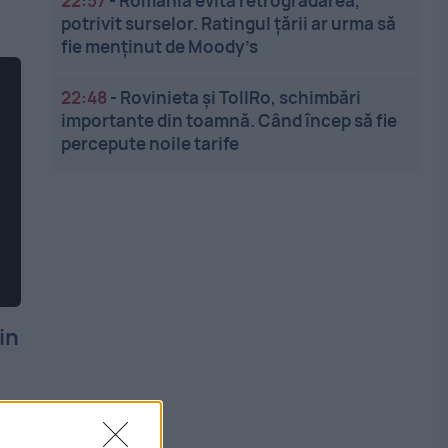
22:57
-
România evită retrogradarea,
potrivit surselor. Ratingul țării ar urma să
fie menținut de Moody’s
22:48
-
Rovinieta și TollRo, schimbări
importante din toamnă. Când încep să fie
percepute noile tarife
in