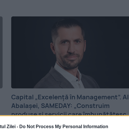
Capital „Excelență în Management”. Al
Abalașei, SAMEDAY: „Construim
produse și servicii care îmbunătățesc
experiența consumatorilor”
l Zilei -
Do Not Process My Personal Information