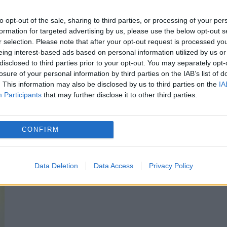
25 APRILIE 2024
to opt-out of the sale, sharing to third parties, or processing of your per
SAMEDAY reprezintă o companie ce
formation for targeted advertising by us, please use the below opt-out s
r selection. Please note that after your opt-out request is processed y
îndeplinește o funcție importantă în ceea 
eing interest-based ads based on personal information utilized by us or
înseamnă mediului de afaceri din țara
disclosed to third parties prior to your opt-out. You may separately opt-
losure of your personal information by third parties on the IAB’s list of
noastră. Este, printre altele, una dintre cel
. This information may also be disclosed by us to third parties on the
IA
Participants
that may further disclose it to other third parties.
mai recunoscute în domeniul în...
CONFIRM
Data Deletion
Data Access
Privacy Policy