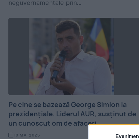
neguvernamentale prin...
Pe cine se bazează George Simion la
prezidențiale. Liderul AUR, susținut de
un cunoscut om de afaceri
10 MAI 2025
Evenimentu