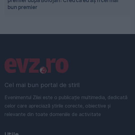
premier după Bolojan: Cred că eu aș fi cel mai
bun premier
Linkuri utile
Cel mai bun portal de stiri!
Evenimentul Zilei este o publicație multimedia, dedicată
celor care apreciază știrile corecte, obiective și
relevante din toate domeniile de activitate
Utile