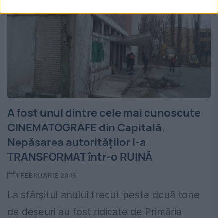
A fost unul dintre cele mai cunoscute
CINEMATOGRAFE din Capitală.
Nepăsarea autorităţilor l-a
TRANSFORMAT într-o RUINĂ
1 FEBRUARIE 2016
La sfârşitul anului trecut peste două tone
de deşeuri au fost ridicate de Primăria