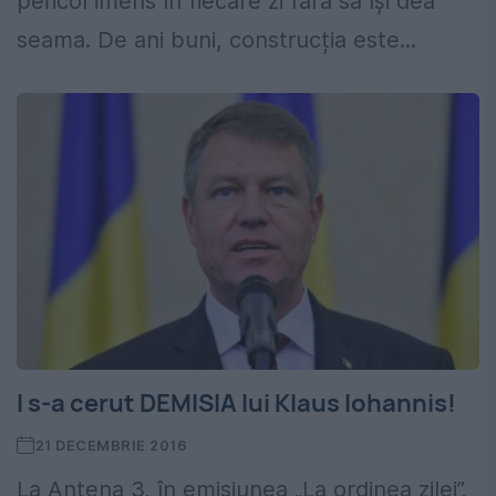
pericol imens în fiecare zi fără să își dea
seama. De ani buni, construcția este...
I s-a cerut DEMISIA lui Klaus Iohannis!
21 DECEMBRIE 2016
La Antena 3, în emisiunea „La ordinea zilei”,