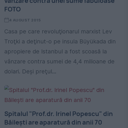
vânzare contra unei sume fabuloase
FOTO
4 AUGUST 2015
Casa pe care revoluţionarul marxist Lev
Troţki a deţinut-o pe insula Büyükada din
apropiere de Istanbul a fost scoasă la
vânzare contra sumei de 4,4 milioane de
dolari. Deşi preţul...
Spitalul "Prof.dr. Irinel Popescu" din
Băilești are aparatură din anii 70