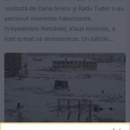
realizată de Dana Grecu şi Radu Tudor s-au
petrecut momente halucinante.
Preşedintele României, Klaus Iohannis, a
fost somat să demisioneze. Un bătrân...