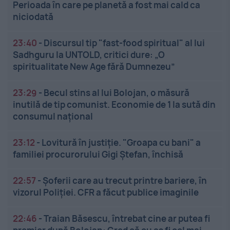
Perioada în care pe planetă a fost mai cald ca
niciodată
23:40
-
Discursul tip "fast-food spiritual" al lui
Sadhguru la UNTOLD, critici dure: „O
spiritualitate New Age fără Dumnezeu”
23:29
-
Becul stins al lui Bolojan, o măsură
inutilă de tip comunist. Economie de 1 la sută din
consumul național
23:12
-
Lovitură în justiție. "Groapa cu bani" a
familiei procurorului Gigi Ștefan, închisă
22:57
-
Șoferii care au trecut printre bariere, în
vizorul Poliției. CFR a făcut publice imaginile
22:46
-
Traian Băsescu, întrebat cine ar putea fi