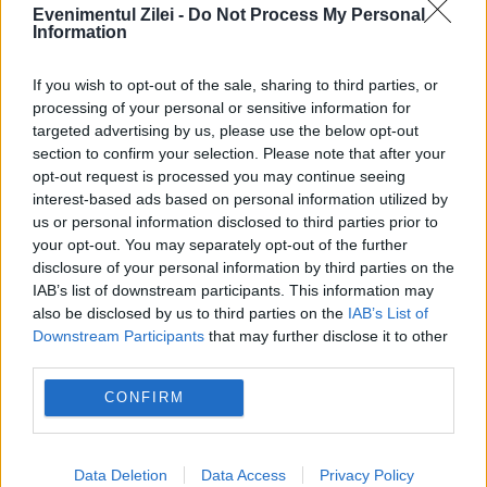
Odată o SUPER BAZĂ SECRETĂ
Evenimentul Zilei -
Do Not Process My Personal
Information
sovietică, în prezent O RUINĂ. DE AICI,
America putea fi BOMBARDATĂ
If you wish to opt-out of the sale, sharing to third parties, or
ORICÂND de aviaţia ruşilor│Foto
processing of your personal or sensitive information for
targeted advertising by us, please use the below opt-out
galerie
section to confirm your selection. Please note that after your
opt-out request is processed you may continue seeing
22 MARTIE 2016
interest-based ads based on personal information utilized by
us or personal information disclosed to third parties prior to
Andrey Shapran, un pasionat al epocii
your opt-out. You may separately opt-out of the further
sovietice, a realizat mai multe fotografii
disclosure of your personal information by third parties on the
IAB’s list of downstream participants. This information may
senzaţionale cu atmosfera care predomină
also be disclosed by us to third parties on the
IAB’s List of
Downstream Participants
that may further disclose it to other
zona în care a existat una dintre cele mai
third parties.
temute baze militare din...
CONFIRM
Data Deletion
Data Access
Privacy Policy