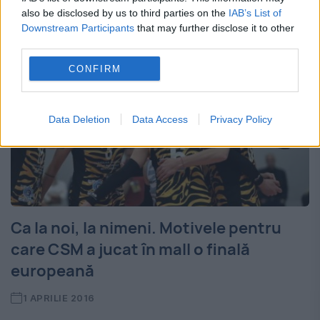
also be disclosed by us to third parties on the
IAB’s List of
Downstream Participants
that may further disclose it to other
third parties.
CONFIRM
Data Deletion
Data Access
Privacy Policy
Ca la noi, la nimeni. Motivele pentru
care CSM a jucat în mall o finală
europeană
1 APRILIE 2016