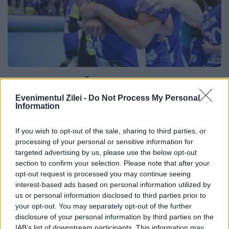
PERFORMANŢĂ. Handbalistele de la
CSM Bucureşti S-AU CALIFICAT în ELITA
Evenimentul Zilei -
Do Not Process My Personal
Information
Ligii Campionilor
If you wish to opt-out of the sale, sharing to third parties, or
9 APRILIE 2016
processing of your personal or sensitive information for
Handbalistele de la CSM Bucureşti au
targeted advertising by us, please use the below opt-out
section to confirm your selection. Please note that after your
câştigat partida disputată, astăzi, cu
opt-out request is processed you may continue seeing
interest-based ads based on personal information utilized by
rusoaicele de la Rostov Don, scor 29-28, şi
us or personal information disclosed to third parties prior to
s-au calificat în Final Four. CSM Bucureşti a
your opt-out. You may separately opt-out of the further
disclosure of your personal information by third parties on the
reuşit o victorie...
IAB’s list of downstream participants. This information may