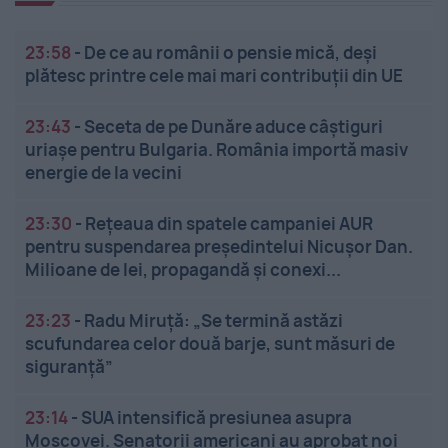
23:58
-
De ce au românii o pensie mică, deși
plătesc printre cele mai mari contribuții din UE
23:43
-
Seceta de pe Dunăre aduce câștiguri
uriașe pentru Bulgaria. România importă masiv
energie de la vecini
23:30
-
Rețeaua din spatele campaniei AUR
pentru suspendarea președintelui Nicușor Dan.
Milioane de lei, propagandă și conexi...
23:23
-
Radu Miruță: „Se termină astăzi
scufundarea celor două barje, sunt măsuri de
siguranţă”
23:14
-
SUA intensifică presiunea asupra
Moscovei. Senatorii americani au aprobat noi