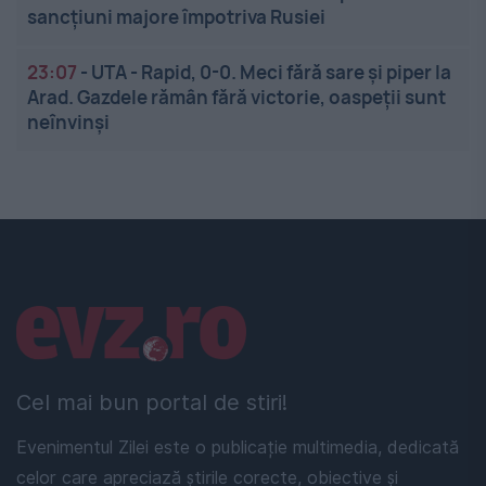
sancțiuni majore împotriva Rusiei
23:07
-
UTA - Rapid, 0-0. Meci fără sare și piper la
Arad. Gazdele rămân fără victorie, oaspeții sunt
neînvinși
Linkuri utile
Cel mai bun portal de stiri!
Evenimentul Zilei este o publicație multimedia, dedicată
celor care apreciază știrile corecte, obiective și