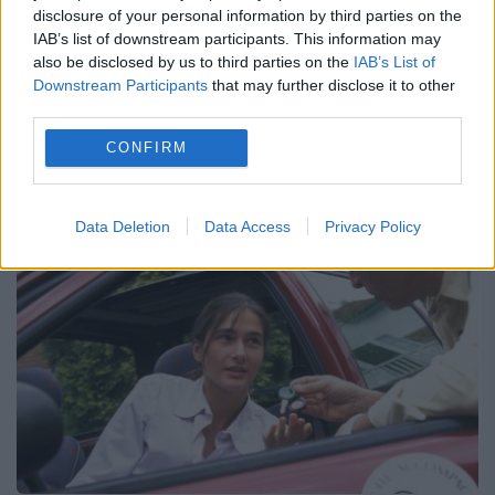
- Cum vă diferențiați pe o piață în care
disclosure of your personal information by third parties on the
IAB’s list of downstream participants. This information may
toată lumea vinde aproape aceleași
also be disclosed by us to third parties on the
IAB’s List of
servicii? Tal Lahav CEO SIXT New Kopel
Downstream Participants
that may further disclose it to other
third parties.
Group: Oamenii noștri sunt cei care creează
CONFIRM
diferența, în...
Data Deletion
Data Access
Privacy Policy