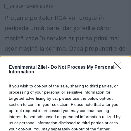
24 SEPTEMBRIE 2019
Prețurile polițelor RCA vor crește în
perioada următoare, dar șoferii a căror
mașină zace în service ar putea primi mai
ușor mașină la schimb. Dacă propunerile de
modificare a legislației...
Evenimentul Zilei -
Do Not Process My Personal
Information
If you wish to opt-out of the sale, sharing to third parties, or
processing of your personal or sensitive information for
targeted advertising by us, please use the below opt-out
În 2018, clienții SIXT SH pot sta fără
section to confirm your selection. Please note that after your
grija taxei de poluare
opt-out request is processed you may continue seeing
interest-based ads based on personal information utilized by
7 DECEMBRIE 2017
us or personal information disclosed to third parties prior to
your opt-out. You may separately opt-out of the further