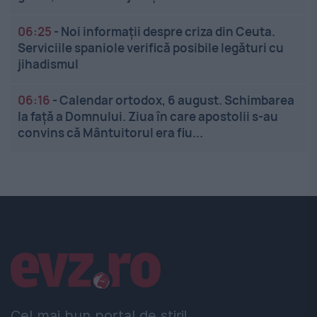
06:25
-
Noi informații despre criza din Ceuta.
Serviciile spaniole verifică posibile legături cu
jihadismul
06:16
-
Calendar ortodox, 6 august. Schimbarea
la față a Domnului. Ziua în care apostolii s-au
convins că Mântuitorul era fiu...
Linkuri utile
Cel mai bun portal de stiri!