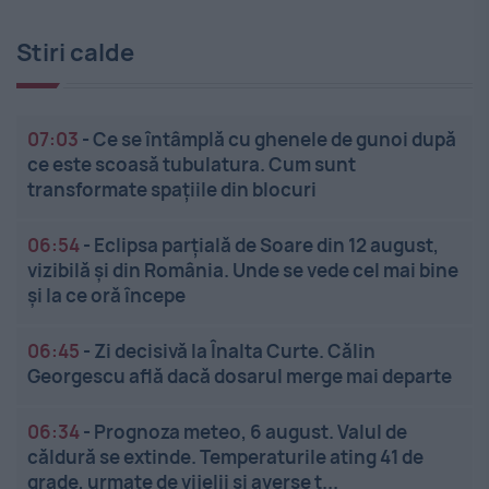
Stiri calde
07:03
-
Ce se întâmplă cu ghenele de gunoi după
ce este scoasă tubulatura. Cum sunt
transformate spațiile din blocuri
06:54
-
Eclipsa parțială de Soare din 12 august,
vizibilă și din România. Unde se vede cel mai bine
și la ce oră începe
06:45
-
Zi decisivă la Înalta Curte. Călin
Georgescu află dacă dosarul merge mai departe
06:34
-
Prognoza meteo, 6 august. Valul de
căldură se extinde. Temperaturile ating 41 de
grade, urmate de vijelii și averse t...