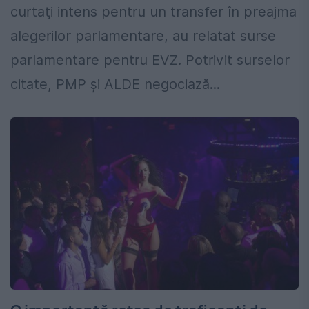
curtaţi intens pentru un transfer în preajma
alegerilor parlamentare, au relatat surse
parlamentare pentru EVZ. Potrivit surselor
citate, PMP şi ALDE negociază...