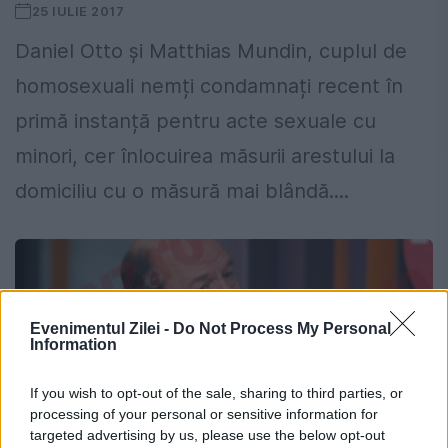
25 IULIE 2017
Daniel Otto și Matthias Mundin, cuplul de
homosexuali nemți condamnați recent în
primă instanță pentru acte sexuale cu
minori, cer înlocuirea măsurii arestului la
domiciliu cu o măsură mai blândă....
Evenimentul Zilei -
Do Not Process My Personal
Information
If you wish to opt-out of the sale, sharing to third parties, or
processing of your personal or sensitive information for
targeted advertising by us, please use the below opt-out