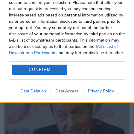
section to confirm your selection. Please note that after your
opt-out request is processed you may continue seeing
interest-based ads based on personal information utilized by
BĂSESCU aruncă BOMBA! Cine s-a
us or personal information disclosed to third parties prior to
your opt-out. You may separately opt-out of the further
ocupat de RACOLĂRI din PMP?
disclosure of your personal information by third parties on the
IAB’s list of downstream participants. This information may
21 IUNIE 2017
also be disclosed by us to third parties on the
IAB’s List of
Fostul preşedinte, Traian Băsescu, a afirmat
Downstream Participants
that may further disclose it to other
third parties.
că cei din PSD i-ar fi sunat până târziu pe
CONFIRM
cei de la PMP, dar a spus că de racolări
pentru PSD s-a ocupat...
Data Deletion
Data Access
Privacy Policy