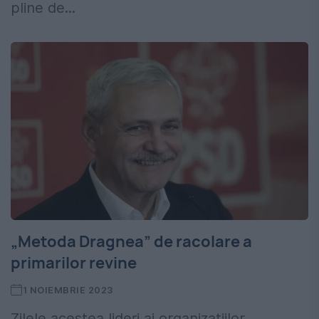
pline de...
„Metoda Dragnea” de racolare a
primarilor revine
1 NOIEMBRIE 2023
Zilele acestea lideri ai organizațiilor