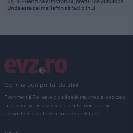
09:16
-
Benzina și motorina, prețuri de duminică.
Unde este cel mai ieftin să faci plinul
Linkuri utile
Cel mai bun portal de stiri!
Evenimentul Zilei este o publicație multimedia, dedicată
celor care apreciază știrile corecte, obiective și
relevante din toate domeniile de activitate