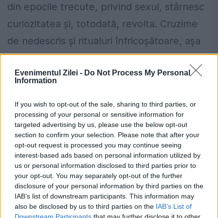
din epocile trecute, privind sexul, stârnesc
curiozitatea şi, totodată, revolta. Cruzime
de nedescris şi ritualuri înfricoşătoare, aşa
s-ar traduce anumite practici din vremurile
Evenimentul Zilei -
Do Not Process My Personal
trecute. Culoarea...
Information
If you wish to opt-out of the sale, sharing to third parties, or
processing of your personal or sensitive information for
targeted advertising by us, please use the below opt-out
section to confirm your selection. Please note that after your
opt-out request is processed you may continue seeing
interest-based ads based on personal information utilized by
us or personal information disclosed to third parties prior to
your opt-out. You may separately opt-out of the further
disclosure of your personal information by third parties on the
IAB’s list of downstream participants. This information may
also be disclosed by us to third parties on the
IAB’s List of
Downstream Participants
that may further disclose it to other