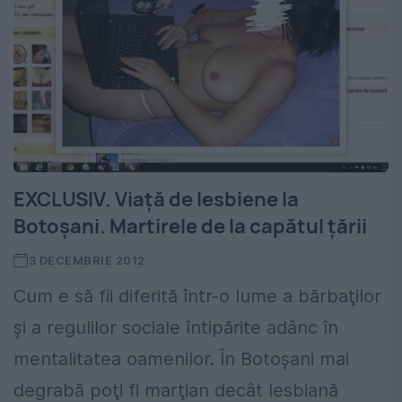
EXCLUSIV. Viaţă de lesbiene la
Botoşani. Martirele de la capătul ţării
3 DECEMBRIE 2012
Cum e să fii diferită într-o lume a bărbaţilor
şi a regulilor sociale întipărite adânc în
mentalitatea oamenilor. În Botoşani mai
degrabă poţi fi marţian decât lesbiană