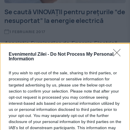
Se caută VINOVAŢII pentru preţurile “de
nesuportat” la energie electrică
1 FEBRUARIE 2017
Asociația Furnizorilor de Energie Electrică
din România (AFEER) își exprimă îngrijorarea
Evenimentul Zilei -
Do Not Process My Personal
Information
față de situația actuală de pe piața
energiei, respectiv creșterile foarte mari ale
If you wish to opt-out of the sale, sharing to third parties, or
processing of your personal or sensitive information for
prețului energiei electrice pe piața spot...
targeted advertising by us, please use the below opt-out
section to confirm your selection. Please note that after your
opt-out request is processed you may continue seeing
interest-based ads based on personal information utilized by
us or personal information disclosed to third parties prior to
your opt-out. You may separately opt-out of the further
disclosure of your personal information by third parties on the
IAB’s list of downstream participants. This information may