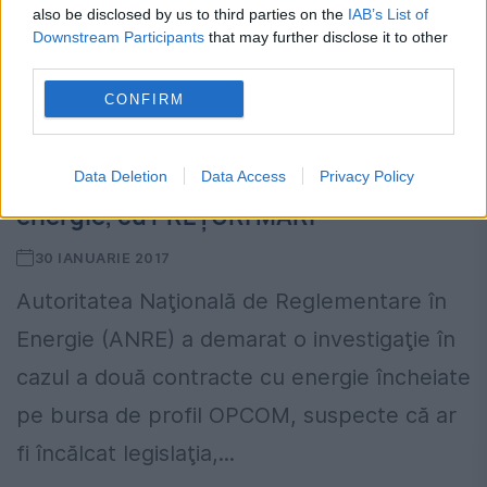
also be disclosed by us to third parties on the
IAB’s List of
Downstream Participants
that may further disclose it to other
third parties.
CONFIRM
Data Deletion
Data Access
Privacy Policy
TRANZACŢII SUSPECTE de pe bursa de
energie, cu PREŢURI MARI
30 IANUARIE 2017
Autoritatea Naţională de Reglementare în
Energie (ANRE) a demarat o investigaţie în
cazul a două contracte cu energie încheiate
pe bursa de profil OPCOM, suspecte că ar
fi încălcat legislaţia,...