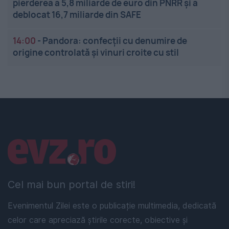
pierderea a 5,8 miliarde de euro din PNRR și a
deblocat 16,7 miliarde din SAFE
14:00
-
Pandora: confecții cu denumire de
origine controlată și vinuri croite cu stil
Linkuri utile
Cel mai bun portal de stiri!
Evenimentul Zilei este o publicație multimedia, dedicată
celor care apreciază știrile corecte, obiective și