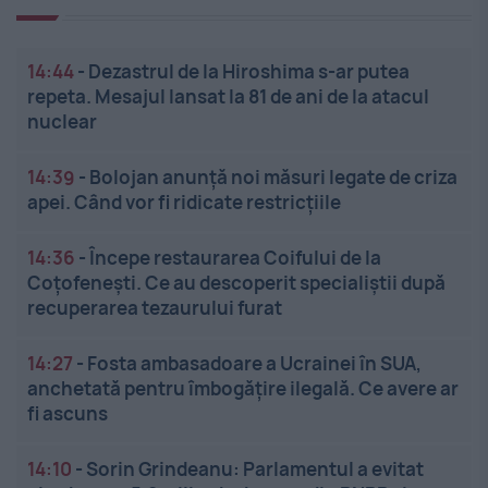
14:44
-
Dezastrul de la Hiroshima s-ar putea
repeta. Mesajul lansat la 81 de ani de la atacul
nuclear
14:39
-
Bolojan anunță noi măsuri legate de criza
apei. Când vor fi ridicate restricțiile
14:36
-
Începe restaurarea Coifului de la
Coțofenești. Ce au descoperit specialiștii după
recuperarea tezaurului furat
14:27
-
Fosta ambasadoare a Ucrainei în SUA,
anchetată pentru îmbogățire ilegală. Ce avere ar
fi ascuns
14:10
-
Sorin Grindeanu: Parlamentul a evitat