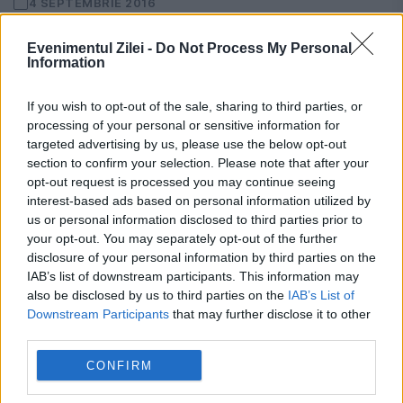
4 SEPTEMBRIE 2016
Miercuri, 31 august 2016, seara, Nelu Barbu
Evenimentul Zilei -
Do Not Process My Personal
Information
l-a avut ca invitat la B1tv, pe Victor Ponta.
Ca de obicei la astfel de interviuri mai
If you wish to opt-out of the sale, sharing to third parties, or
processing of your personal or sensitive information for
dificile, am dat o mînă de...
targeted advertising by us, please use the below opt-out
section to confirm your selection. Please note that after your
opt-out request is processed you may continue seeing
interest-based ads based on personal information utilized by
us or personal information disclosed to third parties prior to
your opt-out. You may separately opt-out of the further
disclosure of your personal information by third parties on the
IAB’s list of downstream participants. This information may
GÂNDUL lui CRISTOIU. Nicuşor Dan – o
also be disclosed by us to third parties on the
IAB’s List of
Downstream Participants
that may further disclose it to other
băşică pe cale de a se dezumfla. Am
third parties.
suflat în ea degeaba!
CONFIRM
8 IUNIE 2016