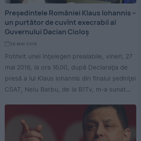
Preşedintele României Klaus Iohannis –
un purtător de cuvînt execrabil al
Guvernului Dacian Cioloş
28 MAI 2016
Potrivit unei înţelegeri prealabile, vineri, 27
mai 2016, la ora 16.00, după Declaraţia de
presă a lui Klaus Iohannis din finalul şedinţei
CSAT, Nelu Barbu, de la B1Tv, m-a sunat...