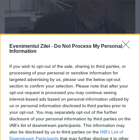
Evenimentul Zilei -
Do Not Process My Personal
Information
Nicuşor Constantinescu, suspendat
If you wish to opt-out of the sale, sharing to third parties, or
de la şefia PSD Constanţa –„Eu sunt în
processing of your personal or sensitive information for
continuare preşedinte executiv, ce
targeted advertising by us, please use the below opt-out
section to confirm your selection. Please note that after your
performanţe au făcut ăştia la
opt-out request is processed you may continue seeing
prezidenţiale?”
interest-based ads based on personal information utilized by
us or personal information disclosed to third parties prior to
24 APRILIE 2015
your opt-out. You may separately opt-out of the further
disclosure of your personal information by third parties on the
Biroul Permanent Judeţean al PSD
IAB’s list of downstream participants. This information may
also be disclosed by us to third parties on the
IAB’s List of
Constanţa a decis, în această seară,
Downstream Participants
that may further disclose it to other