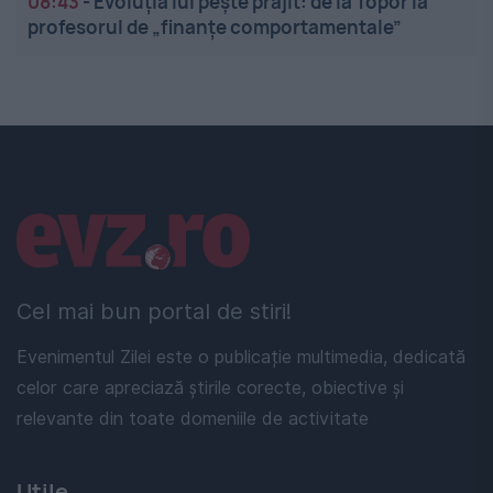
08:43
-
Evoluția lui pește prăjit: de la Topor la
profesorul de „finanțe comportamentale”
Linkuri utile
Cel mai bun portal de stiri!
Evenimentul Zilei este o publicație multimedia, dedicată
celor care apreciază știrile corecte, obiective și
relevante din toate domeniile de activitate
Utile