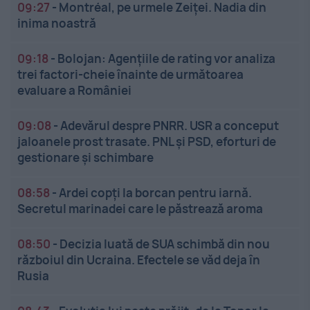
09:27
-
Montréal, pe urmele Zeiței. Nadia din
inima noastră
09:18
-
Bolojan: Agențiile de rating vor analiza
trei factori-cheie înainte de următoarea
evaluare a României
09:08
-
Adevărul despre PNRR. USR a conceput
jaloanele prost trasate. PNL și PSD, eforturi de
gestionare și schimbare
08:58
-
Ardei copți la borcan pentru iarnă.
Secretul marinadei care le păstrează aroma
08:50
-
Decizia luată de SUA schimbă din nou
războiul din Ucraina. Efectele se văd deja în
Rusia