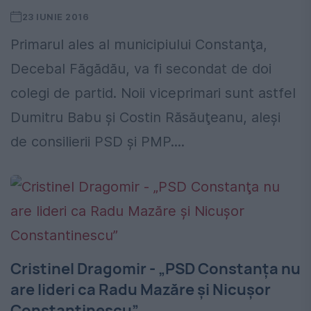
23 IUNIE 2016
Primarul ales al municipiului Constanţa,
Decebal Făgădău, va fi secondat de doi
colegi de partid. Noii viceprimari sunt astfel
Dumitru Babu şi Costin Răsăuţeanu, aleşi
de consilierii PSD şi PMP....
Cristinel Dragomir - „PSD Constanţa nu
are lideri ca Radu Mazăre şi Nicuşor
Constantinescu”