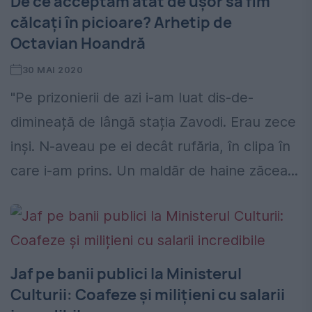
De ce acceptăm atât de ușor să fim
călcați în picioare? Arhetip de
Octavian Hoandră
30 MAI 2020
"Pe prizonierii de azi i-am luat dis-de-
dimineață de lângă stația Zavodi. Erau zece
inși. N-aveau pe ei decât rufăria, în clipa în
care i-am prins. Un maldăr de haine zăcea...
Jaf pe banii publici la Ministerul
Culturii: Coafeze și milițieni cu salarii