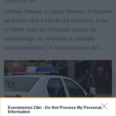
31 MARTIE 2017
Culmea filajului, în Caraș-Severin. Echipajele
de poliţie care îi căutau pe infractori, erau
urmărite chiar de infractorii căutaţi de
oamenii legii. Se întâmpla în „capitala
contrabandiştilor”, o mică localitate din...
Evenimentul Zilei -
Do Not Process My Personal
Information