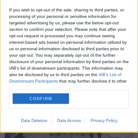
If you wish to opt-out of the sale, sharing to third parties, or
processing of your personal or sensitive information for
OPERAŢIUNE ca în bancurile cu
targeted advertising by us, please use the below opt-out
MILIŢIENI. Poliţiştii îi căutau pe
section to confirm your selection. Please note that after your
opt-out request is processed you may continue seeing
INFRACTORI, iar infractorii îi urmăreau
interest-based ads based on personal information utilized by
pe POLIŢIŞTI
us or personal information disclosed to third parties prior to
your opt-out. You may separately opt-out of the further
30 MARTIE 2017
disclosure of your personal information by third parties on the
IAB’s list of downstream participants. This information may
Ca în bancurile cu miliţieni, echipajele de
also be disclosed by us to third parties on the
IAB’s List of
Downstream Participants
that may further disclose it to other
poliţie care îi căutau pe infractori, erau
third parties.
urmărite chiar de infractorii căutaţi de
CONFIRM
oamenii legii. Se întâmpla în „capitala
contrabandiştilor”, o mică localitate...
Data Deletion
Data Access
Privacy Policy