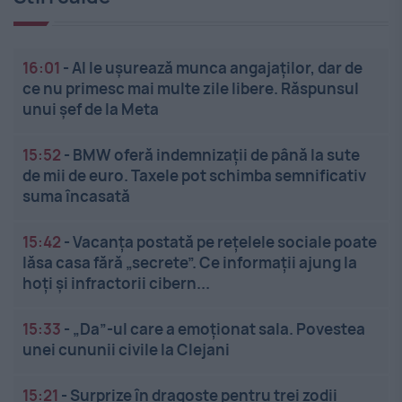
16:01
-
AI le ușurează munca angajaților, dar de
ce nu primesc mai multe zile libere. Răspunsul
unui șef de la Meta
15:52
-
BMW oferă indemnizații de până la sute
de mii de euro. Taxele pot schimba semnificativ
suma încasată
15:42
-
Vacanța postată pe rețelele sociale poate
lăsa casa fără „secrete”. Ce informații ajung la
hoți și infractorii cibern...
15:33
-
„Da”-ul care a emoționat sala. Povestea
unei cununii civile la Clejani
15:21
-
Surprize în dragoste pentru trei zodii