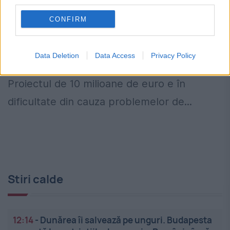
third parties.
21 IANUARIE 2011
CONFIRM
Anunţul că lângă Spitalul Floreasca se
deschide un altul privat, cu secţie de
Data Deletion
Data Access
Privacy Policy
urgenţă, stârneşte dispute aprinse.
Proiectul de 10 milioane de euro e în
dificultate din cauza problemelor de...
Stiri calde
12:14
-
Dunărea îi salvează pe unguri. Budapesta