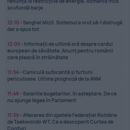
renunță la restricțiile de energie, România încă
scufundă barje
12:10
-
Serghei Mizil. Sistemul a vrut să-l distrugă
dar a spus tot
12:05
-
Informații de ultimă oră despre cardul
european de sănătate. Anunț pentru românii
care pleacă în străinătate
11:54
-
Caniculă sufocantă și furtuni
periculoase. Ultima prognoză de la ANM
11:46
-
Salariile bugetarilor, în așteptare. De ce
nu ajunge legea în Parlament
11:39
-
Afacerea din spatele Federației Române
de Taekwondo WT. Ce a descoperit Curtea de
Conturi