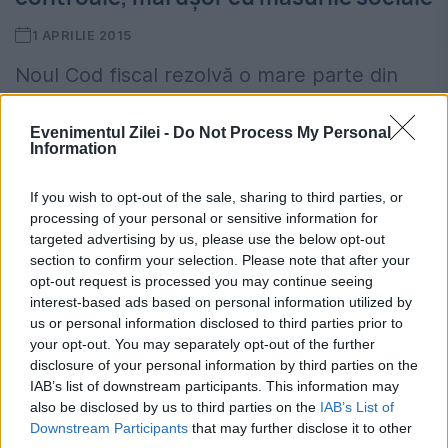
1 APRILIE 2015
Noul Cod fiscal rezolvă o mare parte din
problemele semnalate de mediul de afaceri
Evenimentul Zilei -
Do Not Process My Personal
de-a lungul timpului, susțin membrii
Information
Fundației Romanian Business Leaders (RBL).
If you wish to opt-out of the sale, sharing to third parties, or
Reducerea de taxe promovată prin
processing of your personal or sensitive information for
targeted advertising by us, please use the below opt-out
proiectul...
section to confirm your selection. Please note that after your
opt-out request is processed you may continue seeing
interest-based ads based on personal information utilized by
us or personal information disclosed to third parties prior to
your opt-out. You may separately opt-out of the further
disclosure of your personal information by third parties on the
IAB’s list of downstream participants. This information may
Dispută pe deschiderea unui spital
also be disclosed by us to third parties on the
IAB’s List of
privat cu urgenţe
Downstream Participants
that may further disclose it to other