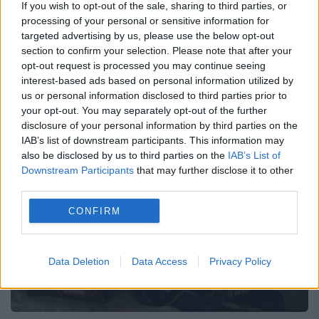
If you wish to opt-out of the sale, sharing to third parties, or
processing of your personal or sensitive information for
Stones, va fi noua imagine a casei de modă
targeted advertising by us, please use the below opt-out
Louis Vuitton, după ce personalităţi ca
section to confirm your selection. Please note that after your
opt-out request is processed you may continue seeing
Mihail Gorbaciov şi Catherine Deneuve au
interest-based ads based on personal information utilized by
us or personal information disclosed to third parties prior to
fost implicate în campaniile...
your opt-out. You may separately opt-out of the further
disclosure of your personal information by third parties on the
IAB’s list of downstream participants. This information may
also be disclosed by us to third parties on the
IAB’s List of
Downstream Participants
that may further disclose it to other
third parties.
CONFIRM
Data Deletion
Data Access
Privacy Policy