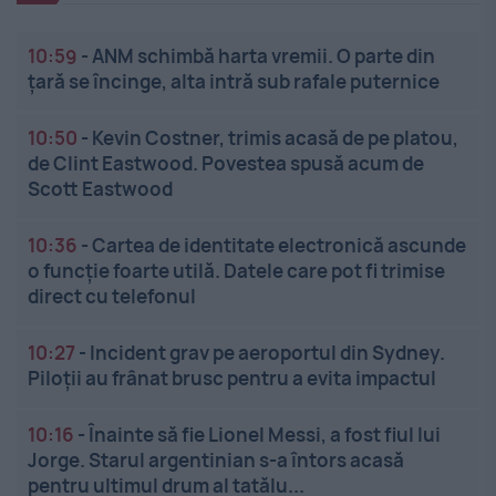
10:59
-
ANM schimbă harta vremii. O parte din
țară se încinge, alta intră sub rafale puternice
10:50
-
Kevin Costner, trimis acasă de pe platou,
de Clint Eastwood. Povestea spusă acum de
Scott Eastwood
10:36
-
Cartea de identitate electronică ascunde
o funcție foarte utilă. Datele care pot fi trimise
direct cu telefonul
10:27
-
Incident grav pe aeroportul din Sydney.
Piloții au frânat brusc pentru a evita impactul
10:16
-
Înainte să fie Lionel Messi, a fost fiul lui
Jorge. Starul argentinian s-a întors acasă
pentru ultimul drum al tatălu...