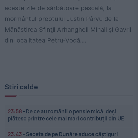
aceste zile de sărbătoare pascală, la
mormântul preotului Justin Pârvu de la
Mănăstirea Sfinţii Arhangheli Mihail şi Gavril
din localitatea Petru-Vodă....
Stiri calde
23:58
-
De ce au românii o pensie mică, deși
plătesc printre cele mai mari contribuții din UE
23:43
-
Seceta de pe Dunăre aduce câștiguri