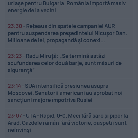
uriașe pentru Bulgaria. România importă masiv
energie de la vecini
23:30
-
Rețeaua din spatele campaniei AUR
pentru suspendarea președintelui Nicușor Dan.
Milioane de lei, propagandă și conexi...
23:23
-
Radu Miruță: „Se termină astăzi
scufundarea celor două barje, sunt măsuri de
siguranţă”
23:14
-
SUA intensifică presiunea asupra
Moscovei. Senatorii americani au aprobat noi
sancțiuni majore împotriva Rusiei
23:07
-
UTA - Rapid, 0-0. Meci fără sare și piper la
Arad. Gazdele rămân fără victorie, oaspeții sunt
neînvinși