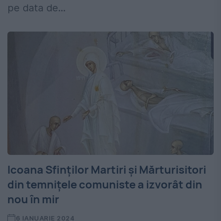
pe data de...
Icoana Sfinților Martiri și Mărturisitori
din temnițele comuniste a izvorât din
nou în mir
6 IANUARIE 2024