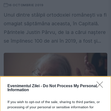
16 OCTOMBRIE 2019
Unul dintre stâlpii ortodoxiei românești va fi
omagiat săptămâna aceasta, în Capitală.
Părintele Justin Pârvu, de la a cărui naștere
se împlinesc 100 de ani în 2019, a fost și...
Evenimentul Zilei -
Do Not Process My Personal
Information
If you wish to opt-out of the sale, sharing to third parties, or
processing of your personal or sensitive information for