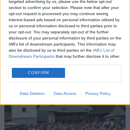
targeted advertising by us, please use the below opt-out
section to confirm your selection. Please note that after your
100 de ani de la nașterea Părintelui
opt-out request is processed you may continue seeing
interest-based ads based on personal information utilized by
Justin Pârvu, Duhovnicul României
us or personal information disclosed to third parties prior to
your opt-out. You may separately opt-out of the further
11 FEBRUARIE 2019
disclosure of your personal information by third parties on the
La aniversarea a 100 de ani de la nașterea
IAB’s list of downstream participants. This information may
also be disclosed by us to third parties on the
IAB’s List of
Părintelui Justin Pârvu (10 fe - bruarie 1919 -
Downstream Participants
that may further disclose it to other
third parties.
16 iu - nie 2013), marele du - hovnic al
CONFIRM
Ortodoxi -...
Data Deletion
Data Access
Privacy Policy