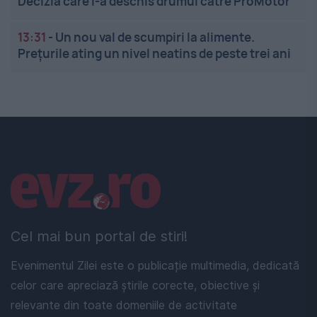
Decizia care i-a deschis drumul către ProMotor
13:31
-
Un nou val de scumpiri la alimente.
Prețurile ating un nivel neatins de peste trei ani
Linkuri utile
Cel mai bun portal de stiri!
Evenimentul Zilei este o publicație multimedia, dedicată
celor care apreciază știrile corecte, obiective și
relevante din toate domeniile de activitate