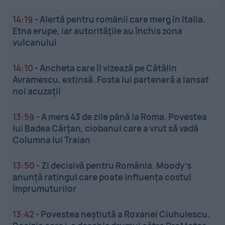
14:19
-
Alertă pentru românii care merg în Italia.
Etna erupe, iar autoritățile au închis zona
vulcanului
14:10
-
Ancheta care îl vizează pe Cătălin
Avramescu, extinsă. Fosta lui parteneră a lansat
noi acuzații
13:59
-
A mers 43 de zile până la Roma. Povestea
lui Badea Cârțan, ciobanul care a vrut să vadă
Columna lui Traian
13:50
-
Zi decisivă pentru România. Moody’s
anunță ratingul care poate influența costul
împrumuturilor
13:42
-
Povestea neștiută a Roxanei Ciuhulescu.