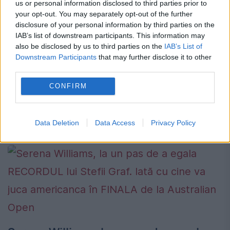
us or personal information disclosed to third parties prior to
mondial pentru Simona Halep
your opt-out. You may separately opt-out of the further
disclosure of your personal information by third parties on the
31 MARTIE 2016
IAB’s list of downstream participants. This information may
also be disclosed by us to third parties on the
IAB’s List of
Simona Halep va părăsi, începând de luni,
Downstream Participants
that may further disclose it to other
poziția a cincea în ierarhia WTA, iar locul
third parties.
său va fi luat de tenismena din Belarus,
CONFIRM
Victoria Azarenka. Constănțeanca a început
sezonul pe...
Data Deletion
Data Access
Privacy Policy