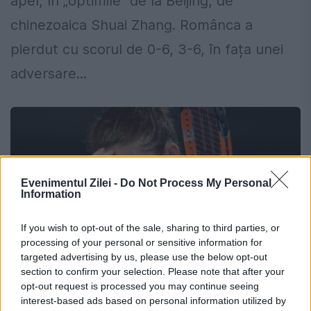
apel, în „optimile” de la Beijing, de
chinezoaica Shuai Zhang. Românca a
pierdut cu scorul de 0-6, 3-6, în fața unei
adversare...
Evenimentul Zilei -
Do Not Process My Personal
Information
If you wish to opt-out of the sale, sharing to third parties, or
processing of your personal or sensitive information for
targeted advertising by us, please use the below opt-out
section to confirm your selection. Please note that after your
opt-out request is processed you may continue seeing
O nouă coborâre în clasamentul
interest-based ads based on personal information utilized by