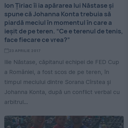
Ion Țiriac îi ia apărarea lui Năstase și
spune că Johanna Konta trebuia să
piardă meciul în momentul în care a
ieșit de pe teren. “Ce e terenul de tenis,
face fiecare ce vrea?”
23 APRILIE 2017
Ilie Năstase, căpitanul echipei de FED Cup
a României, a fost scos de pe teren, în
timpul meciului dintre Sorana Cîrstea și
Johanna Konta, după un conflict verbal cu
arbitrul...