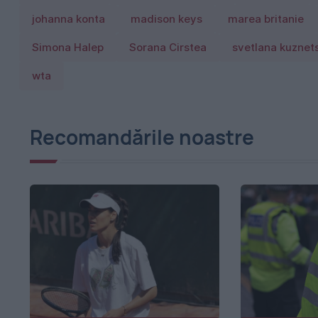
johanna konta
madison keys
marea britanie
Simona Halep
Sorana Cirstea
svetlana kuznet
wta
Recomandările noastre