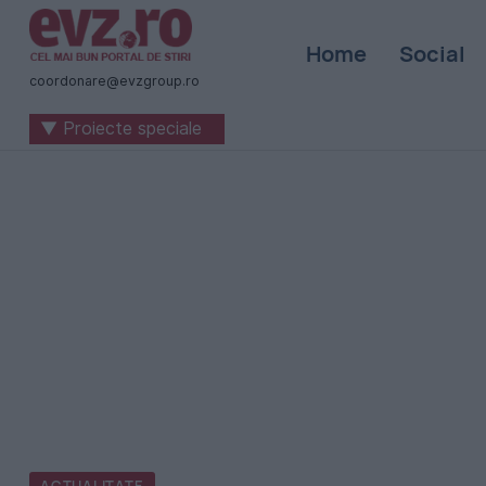
Știri
Home
Social
naționale
coordonare@evzgroup.ro
și
▼ Proiecte speciale
internaționale
|
România
-
Evenimentul
Zilei