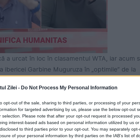
 a urcat în loc în clasamentul WTA, iar acum 
a ibericei Garbine Muguruza în „optimile” de la
 să-și apere titlul câștigat anul trecut. După
l Zilei -
Do Not Process My Personal Information
a a rămas cu 4.366 de puncte, fapt ce i-a adus
to opt-out of the sale, sharing to third parties, or processing of your per
formation for targeted advertising by us, please use the below opt-out s
r selection. Please note that after your opt-out request is processed y
cul 5 este ocupat de Karolina Pliskova (Cehia).
eing interest-based ads based on personal information utilized by us or
disclosed to third parties prior to your opt-out. You may separately opt-
losure of your personal information by third parties on the IAB’s list of