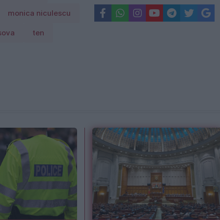
monica niculescu
sova
ten