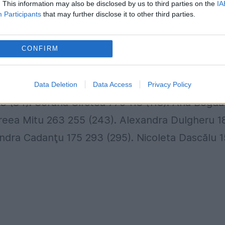
. This information may also be disclosed by us to third parties on the
IA
uncte 2 (2). Serena Williams (SUA) 7.050 3 (3).
Participants
that may further disclose it to other third parties.
 Simona Halep (România) 5.097
5 (6). Karolina
uza (Spania) 4.366 7 (9). Madison Keys (SUA)
CONFIRM
40 9 (14). Johanna Konta (Marea Britanie) 3.455
................................................... 28 (27). Irin
Data Deletion
Data Access
Privacy Policy
3 (84). Sorana Cîrstea 775 118 (118). Ana Bogd
ndreea Mitu 263 255 (243). Alexandra Dulgheru 1
xandra Cadanţu 175 293 (295). Nicoleta Dascălu 