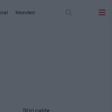
onal
Monden
Stiri calde