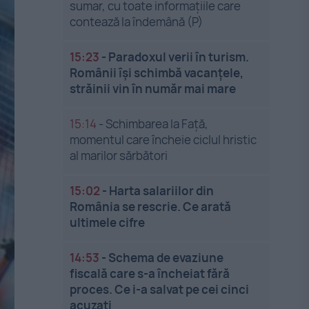
sumar, cu toate informațiile care
contează la îndemână (P)
15:23
-
Paradoxul verii în turism.
Românii își schimbă vacanțele,
străinii vin în număr mai mare
15:14
-
Schimbarea la Față,
momentul care încheie ciclul hristic
al marilor sărbători
15:02
-
Harta salariilor din
România se rescrie. Ce arată
ultimele cifre
14:53
-
Schema de evaziune
fiscală care s-a încheiat fără
proces. Ce i-a salvat pe cei cinci
acuzați