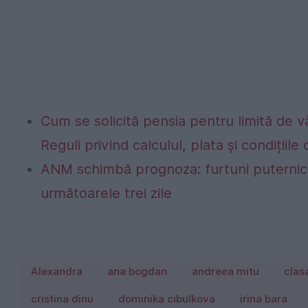
Cum se solicită pensia pentru limită de vâ
Reguli privind calculul, plata și condițiil
ANM schimbă prognoza: furtuni puternice
următoarele trei zile
Alexandra
ana bogdan
andreea mitu
clas
cristina dinu
dominika cibulkova
irina bara