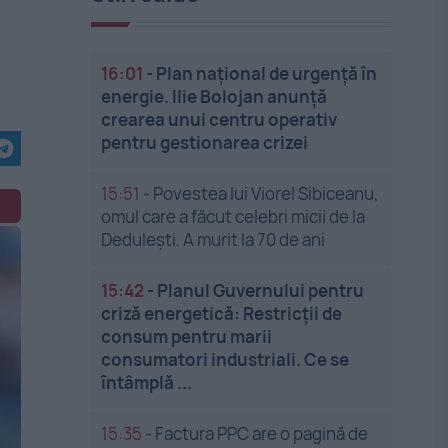
16:01
-
Plan național de urgență în
energie. Ilie Bolojan anunță
crearea unui centru operativ
pentru gestionarea crizei
15:51
-
Povestea lui Viorel Sibiceanu,
omul care a făcut celebri micii de la
Dedulești. A murit la 70 de ani
15:42
-
Planul Guvernului pentru
criză energetică: Restricții de
consum pentru marii
consumatori industriali. Ce se
întâmplă ...
15:35
-
Factura PPC are o pagină de