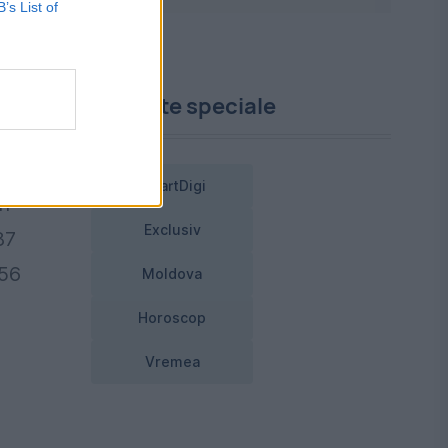
B’s List of
Proiecte speciale
a
SmartDigi
an
Exclusiv
87
156
Moldova
Horoscop
Vremea