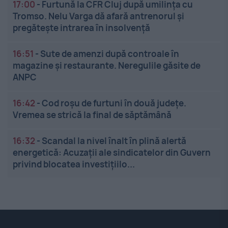
17:00
-
Furtună la CFR Cluj după umilința cu
Tromso. Nelu Varga dă afară antrenorul și
pregătește intrarea în insolvență
16:51
-
Sute de amenzi după controale în
magazine și restaurante. Neregulile găsite de
ANPC
16:42
-
Cod roșu de furtuni în două județe.
Vremea se strică la final de săptămână
16:32
-
Scandal la nivel înalt în plină alertă
energetică: Acuzații ale sindicatelor din Guvern
privind blocatea investițiilo...