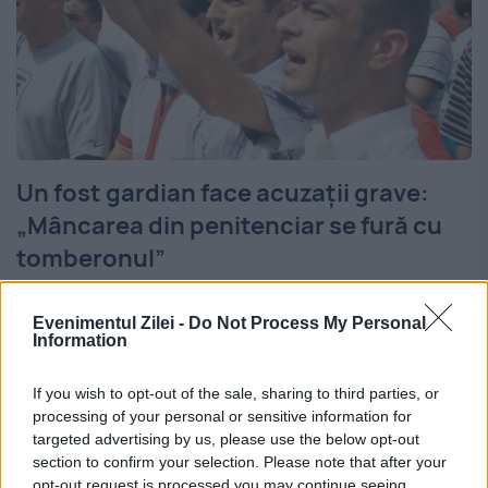
Un fost gardian face acuzații grave:
„Mâncarea din penitenciar se fură cu
tomberonul”
27 FEBRUARIE 2015
Evenimentul Zilei -
Do Not Process My Personal
Un fost gardian de la Penitenciarul
Information
Timișoara a dezvăluit, pentru EVZ,
If you wish to opt-out of the sale, sharing to third parties, or
metodele prin care colegii furau carnea și
processing of your personal or sensitive information for
targeted advertising by us, please use the below opt-out
produsele alimentare destinate
section to confirm your selection. Please note that after your
opt-out request is processed you may continue seeing