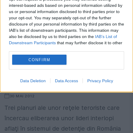
condamnaților. Ion Chichere, fost gardian la
interest-based ads based on personal information utilized by
Penitenciarul Timișoara între...
us or personal information disclosed to third parties prior to
your opt-out. You may separately opt-out of the further
disclosure of your personal information by third parties on the
IAB’s list of downstream participants. This information may
also be disclosed by us to third parties on the
IAB’s List of
Downstream Participants
that may further disclose it to other
third parties.
CONFIRM
Ioan Băla, șeful penitenciarelor, dat
afară de ministrul Justiției pentru
Data Deletion
Data Access
Privacy Policy
declarațiile privind rețelele teroriste
30 MAI 2012
Trei planuri ale unor reţele teroriste care
încercau eliberarea unor lideri interlopi
aflaţi în sistemul de detenţie din România