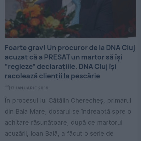
Foarte grav! Un procuror de la DNA Cluj
acuzat că a PRESAT un martor să își
”regleze” declarațiile. DNA Cluj își
racolează clienții la pescărie
17 IANUARIE 2019
În procesul lui Cătălin Cherecheș, primarul
din Baia Mare, dosarul se îndreaptă spre o
achitare răsunătoare, după ce martorul
acuzării, Ioan Bală, a făcut o serie de