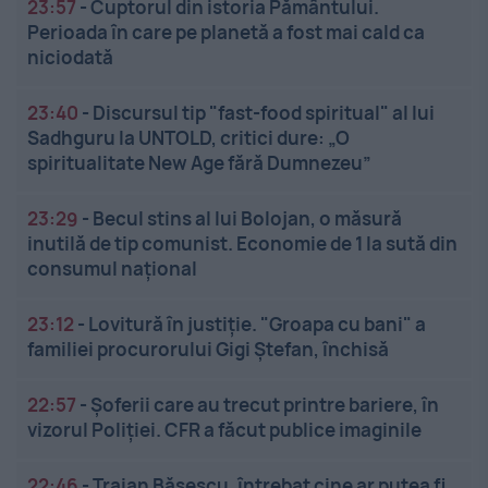
23:57
-
Cuptorul din istoria Pământului.
Perioada în care pe planetă a fost mai cald ca
niciodată
23:40
-
Discursul tip "fast-food spiritual" al lui
Sadhguru la UNTOLD, critici dure: „O
spiritualitate New Age fără Dumnezeu”
23:29
-
Becul stins al lui Bolojan, o măsură
inutilă de tip comunist. Economie de 1 la sută din
consumul național
23:12
-
Lovitură în justiție. "Groapa cu bani" a
familiei procurorului Gigi Ștefan, închisă
22:57
-
Șoferii care au trecut printre bariere, în
vizorul Poliției. CFR a făcut publice imaginile
22:46
-
Traian Băsescu, întrebat cine ar putea fi