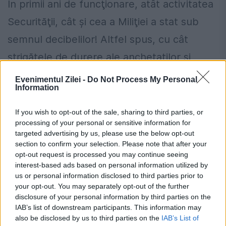
În primii ani de funcţionare, atât activitatea
Securităţii, cât şi cea a Miliţiei a stat sub
semnul decibelilor! Altfel spus, cu cât
strigătele de durere ale anchetaţilor şi
ordinele răstite...
Evenimentul Zilei -
Do Not Process My Personal
Information
If you wish to opt-out of the sale, sharing to third parties, or
processing of your personal or sensitive information for
targeted advertising by us, please use the below opt-out
section to confirm your selection. Please note that after your
opt-out request is processed you may continue seeing
ISTORIA SECURITĂȚII. De la decibeli, la
interest-based ads based on personal information utilized by
us or personal information disclosed to third parties prior to
biţi. Informatizarea activităţii
your opt-out. You may separately opt-out of the further
Ministerului de Interne
disclosure of your personal information by third parties on the
IAB’s list of downstream participants. This information may
6 APRILIE 2018
also be disclosed by us to third parties on the
IAB’s List of