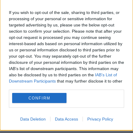
If you wish to opt-out of the sale, sharing to third parties, or
processing of your personal or sensitive information for
targeted advertising by us, please use the below opt-out
section to confirm your selection. Please note that after your
opt-out request is processed you may continue seeing
interest-based ads based on personal information utilized by
us or personal information disclosed to third parties prior to
100.000 de turiști sunt pe litoral.
your opt-out. You may separately opt-out of the further
disclosure of your personal information by third parties on the
20.000 dintre ei stau în gazdă
IAB’s list of downstream participants. This information may
also be disclosed by us to third parties on the
IAB’s List of
21 IULIE 2019
Downstream Participants
that may further disclose it to other
third parties.
Numărul de turişti care au ajuns la mare în
acest weekend este de aproximativ 80.000
CONFIRM
de turişti în unităţi clasificate În afară de
aceștia cel puţin 20.000 de vizitatori s-au...
Data Deletion
Data Access
Privacy Policy