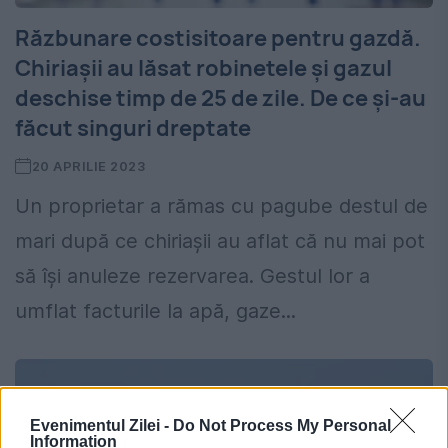
Răzbunare costisitoare pentru gazdă.
Chiriașii au lăsat robinetele și gazul
deschise timp de 25 de zile. De ce şi-au
făcut singuri dreptate
20 APRILIE 2023
Un proprietar a rămas cu pagube destul de
mari după ce chiriașii au aflat că nu mai pot
să îşi anuleze rezervarea. Gestul lor a
umflat facturile la apă, gaze...
Evenimentul Zilei -
Do Not Process My Personal
Information