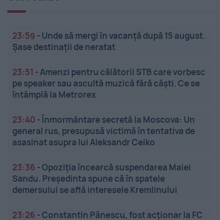
23:59
-
Unde să mergi în vacanță după 15 august.
Șase destinații de neratat
23:51
-
Amenzi pentru călătorii STB care vorbesc
pe speaker sau ascultă muzică fără căști. Ce se
întâmplă la Metrorex
23:40
-
Înmormântare secretă la Moscova: Un
general rus, presupusă victimă în tentativa de
asasinat asupra lui Aleksandr Ceiko
23:36
-
Opoziția încearcă suspendarea Maiei
Sandu. Președinta spune că în spatele
demersului se află interesele Kremlinului
23:26
-
Constantin Pănescu, fost acționar la FC