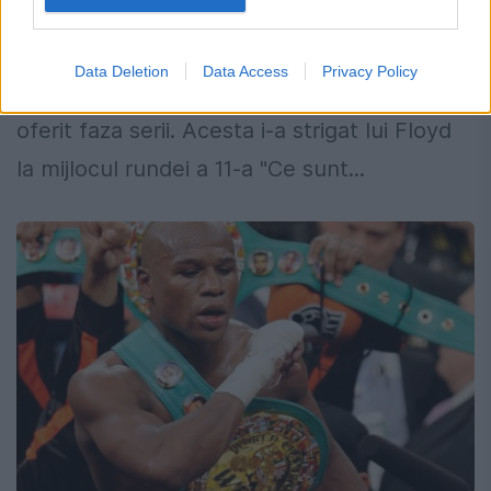
13 SEPTEMBRIE 2015
Unul dintre spectatorii ce au stat langa ring
Data Deletion
Data Access
Privacy Policy
la meciul dintre Mayweather si Berto a
oferit faza serii. Acesta i-a strigat lui Floyd
la mijlocul rundei a 11-a "Ce sunt...