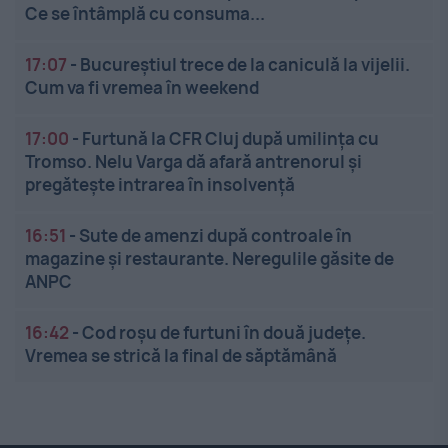
Ce se întâmplă cu consuma...
17:07
-
Bucureștiul trece de la caniculă la vijelii.
Cum va fi vremea în weekend
17:00
-
Furtună la CFR Cluj după umilința cu
Tromso. Nelu Varga dă afară antrenorul și
pregătește intrarea în insolvență
16:51
-
Sute de amenzi după controale în
magazine și restaurante. Neregulile găsite de
ANPC
16:42
-
Cod roșu de furtuni în două județe.
Vremea se strică la final de săptămână