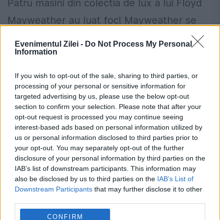
Patru masini din colectia de lux a lui Floyd
Mayweather au luat foc! Mayweather se
lauda des cu colectia sa de masini, dar
Evenimentul Zilei -
Do Not Process My Personal
Information
aceasta s-a micsorat peste noapte.
Americanul si-a...
If you wish to opt-out of the sale, sharing to third parties, or
processing of your personal or sensitive information for
targeted advertising by us, please use the below opt-out
section to confirm your selection. Please note that after your
opt-out request is processed you may continue seeing
interest-based ads based on personal information utilized by
us or personal information disclosed to third parties prior to
your opt-out. You may separately opt-out of the further
disclosure of your personal information by third parties on the
Faza incredibila la meciul lui
IAB’s list of downstream participants. This information may
Mayweather! Ce a facut americanul
also be disclosed by us to third parties on the
IAB’s List of
cand un spectator i-a strigat “Ce sunt
Downstream Participants
that may further disclose it to other
third parties.
loviturile alea ma?”
CONFIRM