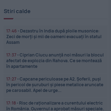
Stiri calde
17:46
-
Dezastru în India după ploile musonice:
Zeci de morți și mii de oameni evacuați în statul
Assam
17:37
-
Ciprian Ciucu anunță noi măsuri la blocul
afectat de explozia din Rahova. Ce se montează
în apartamente
17:27
-
Capcane periculoase pe A2. Șoferii, puși
în pericol de șuruburi și piese metalice aruncate
pe carosabil. Apel de urge...
17:18
-
Risc de raționalizare a curentului electric
în România. Guvernul a aprobat măsuri speciale.