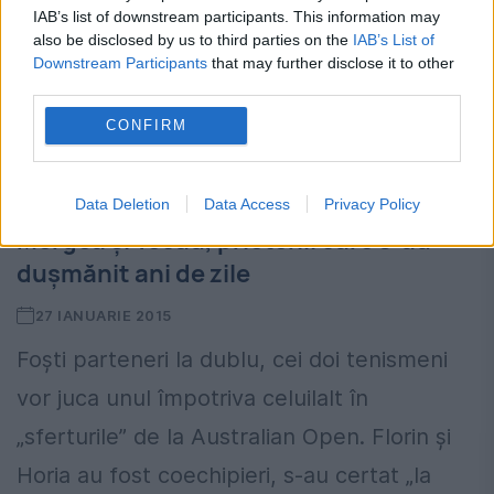
IAB’s list of downstream participants. This information may
also be disclosed by us to third parties on the
IAB’s List of
Downstream Participants
that may further disclose it to other
third parties.
CONFIRM
Data Deletion
Data Access
Privacy Policy
Mergea și Tecău, prietenii care s-au
dușmănit ani de zile
27 IANUARIE 2015
Foști parteneri la dublu, cei doi tenismeni
vor juca unul împotriva celuilalt în
„sferturile” de la Australian Open. Florin și
Horia au fost coechipieri, s-au certat „la