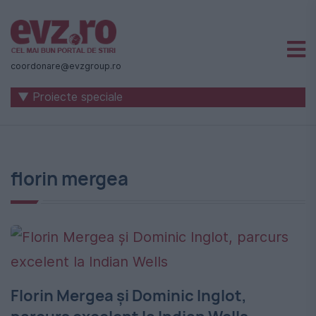
Știri
naționale
coordonare@evzgroup.ro
și
▼ Proiecte speciale
internaționale
|
România
florin mergea
-
Evenimentul
Zilei
Florin Mergea și Dominic Inglot,