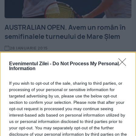
AUSTRALIAN OPEN. Avem un român în
semifinalele turneului de Mare Șlem
28 IANUARIE 2015
Horia Tecău și Jean-Julien Rojer (România /
Evenimentul Zilei -
Do Not Process My Personal
Information
Olanda) s-au calificat, miercuri dimineață, în
semifinalele probei de dublu ale turneului
If you wish to opt-out of the sale, sharing to third parties, or
processing of your personal or sensitive information for
de la Australian Open după ce au trecut de
targeted advertising by us, please use the below opt-out
perechea Florin...
section to confirm your selection. Please note that after your
opt-out request is processed you may continue seeing
interest-based ads based on personal information utilized by
us or personal information disclosed to third parties prior to
your opt-out. You may separately opt-out of the further
disclosure of your personal information by third parties on the