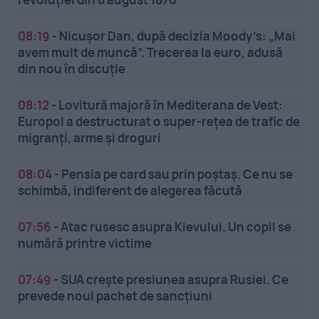
08:19
-
Nicușor Dan, după decizia Moody’s: „Mai
avem mult de muncă”. Trecerea la euro, adusă
din nou în discuție
08:12
-
Lovitură majoră în Mediterana de Vest:
Europol a destructurat o super-rețea de trafic de
migranți, arme și droguri
08:04
-
Pensia pe card sau prin poștaș. Ce nu se
schimbă, indiferent de alegerea făcută
07:56
-
Atac rusesc asupra Kievului. Un copil se
numără printre victime
07:49
-
SUA crește presiunea asupra Rusiei. Ce
prevede noul pachet de sancțiuni