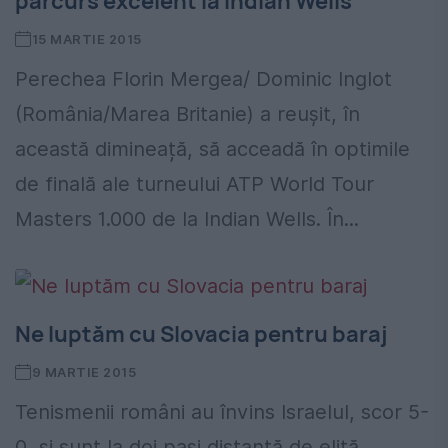
parcurs excelent la Indian Wells
15 MARTIE 2015
Perechea Florin Mergea/ Dominic Inglot
(România/Marea Britanie) a reușit, în
această dimineață, să acceadă în optimile
de finală ale turneului ATP World Tour
Masters 1.000 de la Indian Wells. În...
Ne luptăm cu Slovacia pentru baraj
9 MARTIE 2015
Tenismenii români au învins Israelul, scor 5-
0, și sunt la doi pași distanță de elită.