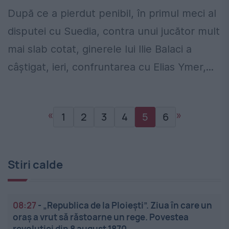
După ce a pierdut penibil, în primul meci al
disputei cu Suedia, contra unui jucător mult
mai slab cotat, ginerele lui Ilie Balaci a
câștigat, ieri, confruntarea cu Elias Ymer,...
«
»
1
2
3
4
5
6
Stiri calde
08:27
-
„Republica de la Ploiești”. Ziua în care un
oraș a vrut să răstoarne un rege. Povestea
revoluției din 8 august 1870