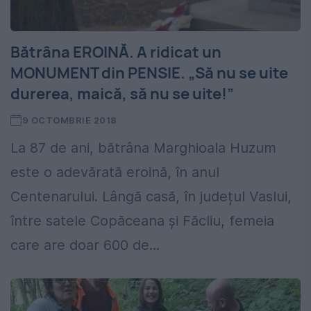
Bătrâna EROINĂ. A ridicat un
MONUMENT din PENSIE. „Să nu se uite
durerea, maică, să nu se uite!”
9 OCTOMBRIE 2018
La 87 de ani, bătrâna Marghioala Huzum
este o adevărată eroină, în anul
Centenarului. Lângă casă, în județul Vaslui,
între satele Copăceana și Făcliu, femeia
care are doar 600 de...