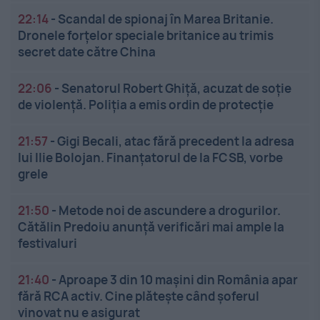
22:14
-
Scandal de spionaj în Marea Britanie.
Dronele forțelor speciale britanice au trimis
secret date către China
22:06
-
Senatorul Robert Ghiță, acuzat de soție
de violență. Poliția a emis ordin de protecție
21:57
-
Gigi Becali, atac fără precedent la adresa
lui Ilie Bolojan. Finanțatorul de la FCSB, vorbe
grele
21:50
-
Metode noi de ascundere a drogurilor.
Cătălin Predoiu anunță verificări mai ample la
festivaluri
21:40
-
Aproape 3 din 10 mașini din România apar
fără RCA activ. Cine plătește când șoferul
vinovat nu e asigurat