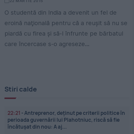
22 MARTIE 2015
O studentă din India a devenit un fel de
eroină naţională pentru că a reuşit să nu se
piardă cu firea şi să-l înfrunte pe bărbatul
care încercase s-o agreseze...
Stiri calde
22:21
-
Antreprenor, deţinut pe criterii politice în
perioada guvernării lui Plahotniuc, riscă să fie
încătuşat din nou: A aj...