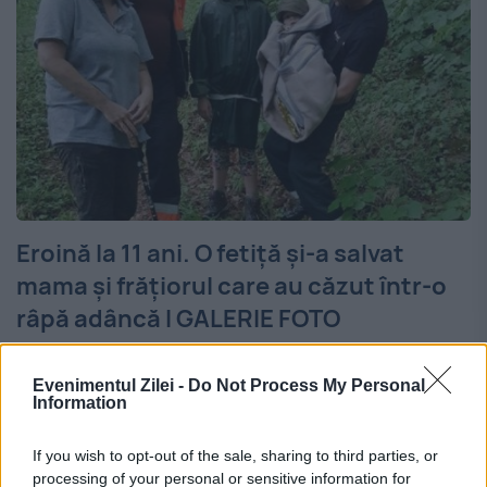
Eroină la 11 ani. O fetiță și-a salvat
mama și frățiorul care au căzut într-o
râpă adâncă I GALERIE FOTO
2 MAI 2018
Evenimentul Zilei -
Do Not Process My Personal
Eroină la 11 ani. O fetiță și-a salvat mama și
Information
frățiorul în vârstă de un an și șase luni,
If you wish to opt-out of the sale, sharing to third parties, or
dând dovadă de o prezență de spirit ieșită
processing of your personal or sensitive information for