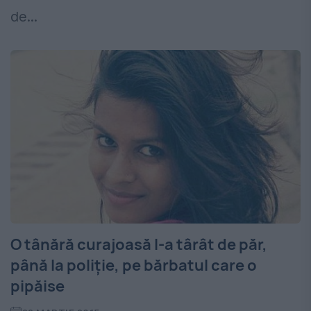
de...
O tânără curajoasă l-a târât de păr,
până la poliţie, pe bărbatul care o
pipăise