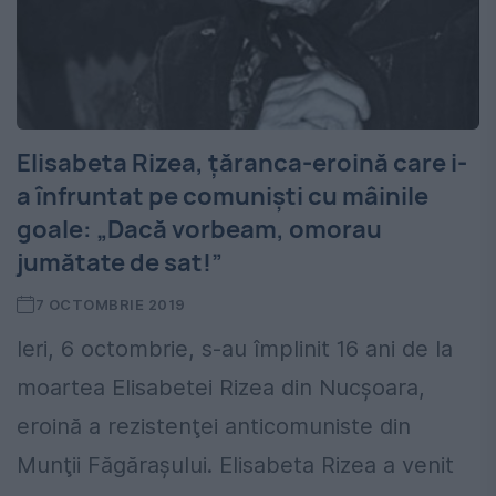
Elisabeta Rizea, țăranca-eroină care i-
a înfruntat pe comuniști cu mâinile
goale: „Dacă vorbeam, omorau
jumătate de sat!”
7 OCTOMBRIE 2019
Ieri, 6 octombrie, s-au împlinit 16 ani de la
moartea Elisabetei Rizea din Nucșoara,
eroină a rezistenţei anticomuniste din
Munţii Făgăraşului. Elisabeta Rizea a venit