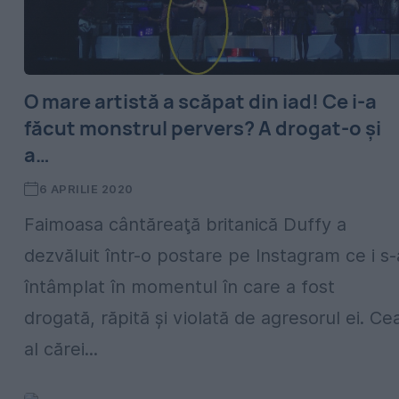
O mare artistă a scăpat din iad! Ce i-a
făcut monstrul pervers? A drogat-o şi
a…
6 APRILIE 2020
Faimoasa cântăreaţă britanică Duffy a
dezvăluit într-o postare pe Instagram ce i s-
întâmplat în momentul în care a fost
drogată, răpită şi violată de agresorul ei. Ce
al cărei...