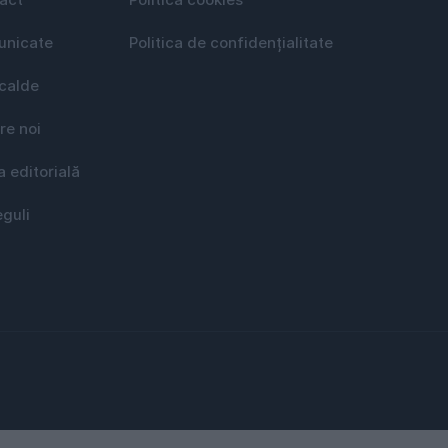
act
Politica cookies
nicate
Politica de confidențialitate
 calde
re noi
a editorială
eguli