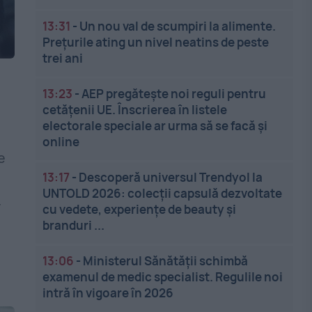
13:31
-
Un nou val de scumpiri la alimente.
Prețurile ating un nivel neatins de peste
trei ani
13:23
-
AEP pregătește noi reguli pentru
cetățenii UE. Înscrierea în listele
electorale speciale ar urma să se facă și
online
e
13:17
-
Descoperă universul Trendyol la
UNTOLD 2026: colecții capsulă dezvoltate
r
cu vedete, experiențe de beauty și
branduri ...
13:06
-
Ministerul Sănătății schimbă
examenul de medic specialist. Regulile noi
intră în vigoare în 2026