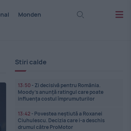
onal
Monden
Stiri calde
13:50
-
Zi decisivă pentru România.
Moody’s anunță ratingul care poate
influența costul împrumuturilor
13:42
-
Povestea neștiută a Roxanei
Ciuhulescu. Decizia care i-a deschis
drumul către ProMotor