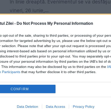
în linie dreaptă. Evenimentul se va desfăşu
vineri, 26 iunie,...
l Zilei -
Do Not Process My Personal Information
to opt-out of the sale, sharing to third parties, or processing of your per
Duffy, vedeta noii reclame Coca-Cola
formation for targeted advertising by us, please use the below opt-out s
light
r selection. Please note that after your opt-out request is processed y
eing interest-based ads based on personal information utilized by us or
1 APRILIE 2009
disclosed to third parties prior to your opt-out. You may separately opt-
losure of your personal information by third parties on the IAB’s list of
Coca-Cola România lansează pe piaţa local
. This information may also be disclosed by us to third parties on the
IA
Participants
that may further disclose it to other third parties.
mult aşteptata campanie internaţională
a
pentru brand-ul Coca-Cola light, în care
CONFIRM
apare superstarul Duffy. Campania o
prezintă pe Duffy, într-unul din momentel
Data Deletion
Data Access
Privacy Policy
dificile din viaţa...