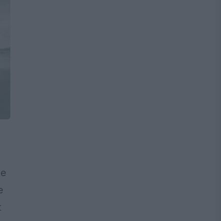
pe
e
t