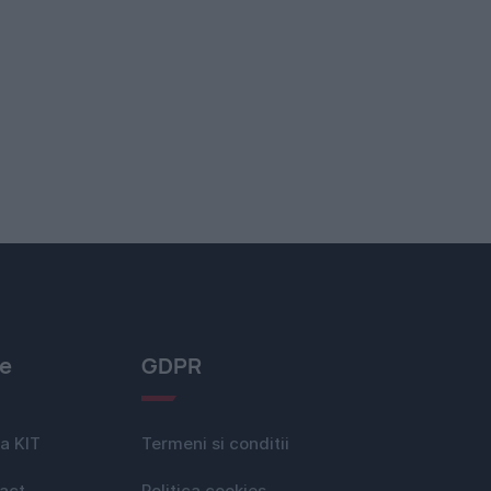
le
GDPR
a KIT
Termeni si conditii