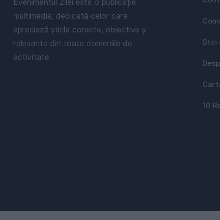
Cont
Evenimentul Zilei este o publicație
multimedia, dedicată celor care
Comu
apreciază știrile corecte, obiective și
Stiri
relevante din toate domeniile de
activitate
Desp
Cart
10 R