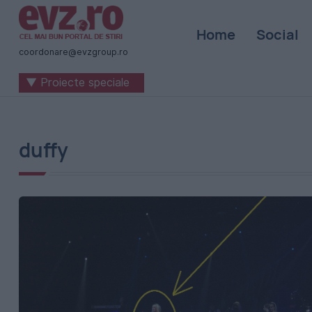
Știri
Home
Social
naționale
coordonare@evzgroup.ro
și
▼ Proiecte speciale
internaționale
|
România
duffy
-
Evenimentul
Zilei