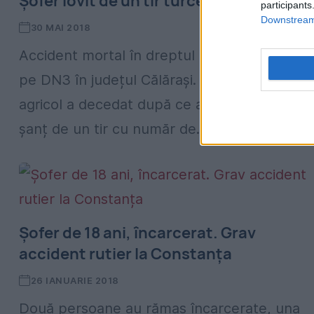
Șofer lovit de un tir turcesc
participants
Downstream 
30 MAI 2018
Accident mortal în dreptul localității Plevna
pe DN3 în județul Călărași. Șoferul unui utila
agricol a decedat după ce a fost aruncat în
șanț de un tir cu număr de...
Șofer de 18 ani, încarcerat. Grav
accident rutier la Constanța
26 IANUARIE 2018
Două persoane au rămas încarcerate, una