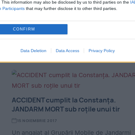
accident rutier la Constanța
. This information may also be disclosed by us to third parties on the
IA
Participants
that may further disclose it to other third parties.
11 APRILIE 2018
Un tânăr de 27 de ani, fiul șefului unui pos
CONFIRM
j
de poliție, și-a pierdut viața și alte două
persoane au fost grav rănite în urma unui
Data Deletion
Data Access
Privacy Policy
accident în lanț care...
ACCIDENT cumplit la Constanța.
JANDARM MORT sub roțile unui tir
15 NOIEMBRIE 2017
Un angajat al Grupării Mobile de Jandarmi