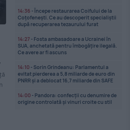
14:36
-
Începe restaurarea Coifului de la
Coțofenești. Ce au descoperit specialiștii
după recuperarea tezaurului furat
14:27
-
Fosta ambasadoare a Ucrainei în
SUA, anchetată pentru îmbogățire ilegală.
Ce avere ar fi ascuns
7
14:10
-
Sorin Grindeanu: Parlamentul a
evitat pierderea a 5,8 miliarde de euro din
ță
PNRR și a deblocat 16,7 miliarde din SAFE
n
14:00
-
Pandora: confecții cu denumire de
origine controlată și vinuri croite cu stil