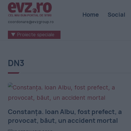
Știri
Home
Social
naționale
coordonare@evzgroup.ro
și
▼ Proiecte speciale
internaționale
|
România
DN3
-
Evenimentul
Zilei
Constanța. Ioan Albu, fost prefect, a
provocat, băut, un accident mortal