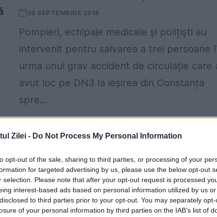
ă
26 SEPTEMBRIE 2018
Pompieri, echipaje medicale și polițiști au
intervenit pentru salvarea a trei persoane 
urma unui grav accident de circulație care 
avut loc pe DN3 la ieșirea din Constanța
spre...
l Zilei -
Do Not Process My Personal Information
to opt-out of the sale, sharing to third parties, or processing of your per
formation for targeted advertising by us, please use the below opt-out s
r selection. Please note that after your opt-out request is processed y
eing interest-based ads based on personal information utilized by us or
Fiul unui polițist, decedat într-un grav
disclosed to third parties prior to your opt-out. You may separately opt-
losure of your personal information by third parties on the IAB’s list of