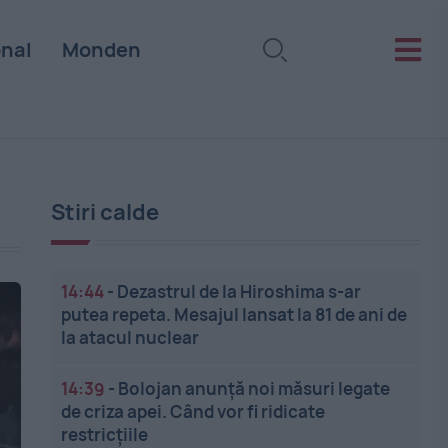
onal
Monden
Stiri calde
14:44
-
Dezastrul de la Hiroshima s-ar
putea repeta. Mesajul lansat la 81 de ani de
la atacul nuclear
14:39
-
Bolojan anunță noi măsuri legate
de criza apei. Când vor fi ridicate
restricțiile