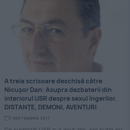
A treia scrisoare deschisă către
Nicușor Dan: Asupra dezbaterii din
interiorul USR despre sexul îngerilor.
DISTANȚE, DEMONI, AVENTURI
7 SEPTEMBRIE 2017
Ce surpriză! USR n-a avut zile, cel puțin nu