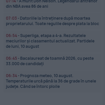
07:14
-
A murit Don Nelson. Legendarul antrenor
din NBA avea 86 de ani
07:03
-
Datoriile la întreținere după moartea
proprietarului. Toate regulile despre plata la bloc
06:54
-
Superliga, etapa a 4-a. Rezultatele
meciurilor și clasamentul actualizat. Partidele
de luni, 10 august
06:45
-
Bacalaureat de toamnă 2026, cu peste
33.000 de candidați
06:34
-
Prognoza meteo, 10 august.
Temperaturile urcă până la 36 de grade în unele
județe. Când se întorc ploile