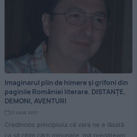
Imaginarul plin de himere și grifoni din
paginile României literare. DISTANȚE,
DEMONI, AVENTURI
27 IULIE 2017
Credincios principiului că vara ne e lăsată
ca să citim cărți minunate, mă pregăteam