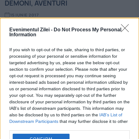
DEMONI, AVENTURI
15 IUNIE 2017
Chiar așa: au rămas în România lucruri
Evenimentul Zilei -
Do Not Process My Personal
Information
frumoase de care se întâmplă să uităm? A
rămas, discretă, ascunsă, bucuria de a fi
If you wish to opt-out of the sale, sharing to third parties, or
processing of your personal or sensitive information for
împreună, de a ne întâlni și a povesti...
targeted advertising by us, please use the below opt-out
section to confirm your selection. Please note that after your
opt-out request is processed you may continue seeing
interest-based ads based on personal information utilized by
us or personal information disclosed to third parties prior to
your opt-out. You may separately opt-out of the further
disclosure of your personal information by third parties on the
IAB’s list of downstream participants. This information may
also be disclosed by us to third parties on the
IAB’s List of
Downstream Participants
that may further disclose it to other
third parties.