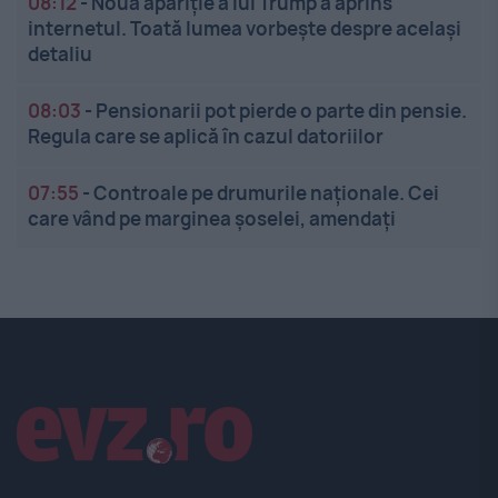
08:12
-
Noua apariție a lui Trump a aprins
internetul. Toată lumea vorbește despre același
detaliu
08:03
-
Pensionarii pot pierde o parte din pensie.
Regula care se aplică în cazul datoriilor
07:55
-
Controale pe drumurile naționale. Cei
care vând pe marginea șoselei, amendați
Linkuri utile