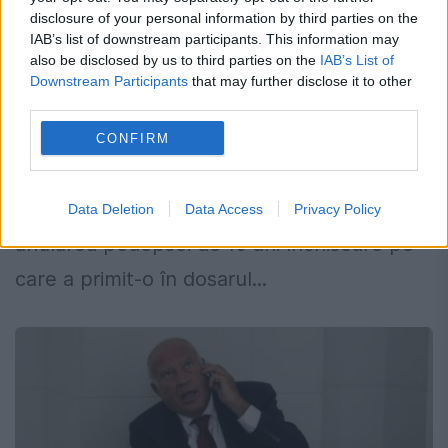
PROCESUL ZILEI. Dan Voiculescu vrea
disclosure of your personal information by third parties on the
să fie liber, dar nu s-a prezentat în fața
IAB’s list of downstream participants. This information may
judecătorilor
also be disclosed by us to third parties on the
IAB’s List of
Downstream Participants
that may further disclose it to other
6 IANUARIE 2015
third parties.
Curtea de Apel Bucureşti judecă astăzi,
CONFIRM
într-un complet de divergenţă, contestaţia
depusă de Dan Voiculescu prin care solicită
Data Deletion
Data Access
Privacy Policy
anularea pedepsei de 10 ani închisoare pe
care a primit-o în dosarul...