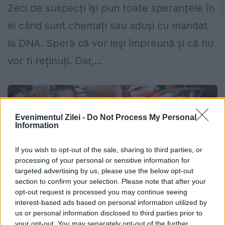
Zeci de suspecți își pun toate speranțele în
ei când sunt chemați sau aduși cu mandat
la DNA. Speră că vor ieși împreună și că nu
vor fi reținuți. Dar,...
Evenimentul Zilei -
Do Not Process My Personal
Information
If you wish to opt-out of the sale, sharing to third parties, or
processing of your personal or sensitive information for
targeted advertising by us, please use the below opt-out
section to confirm your selection. Please note that after your
opt-out request is processed you may continue seeing
interest-based ads based on personal information utilized by
us or personal information disclosed to third parties prior to
your opt-out. You may separately opt-out of the further