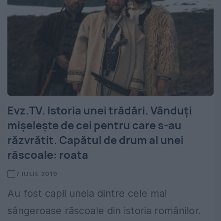
Evz.TV. Istoria unei trădări. Vânduți
mișelește de cei pentru care s-au
răzvrătit. Capătul de drum al unei
răscoale: roata
7 IULIE 2019
Au fost capii uneia dintre cele mai
sângeroase răscoale din istoria românilor.