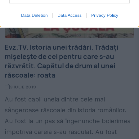
Data Deletion
Data Access
Privacy Policy
Evz.TV. Istoria unei trădări. Trădați
mișelește de cei pentru care s-au
răzvrătit. Capătul de drum al unei
răscoale: roata
3 IULIE 2019
Au fost capii uneia dintre cele mai
sângeroase răscoale din istoria românilor.
Au fost la un pas să îngenunche boierimea
împotriva căreia s-au răsculat. Au fost