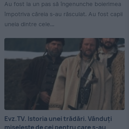
Au fost la un pas să îngenunche boierimea
împotriva căreia s-au răsculat. Au fost capii
uneia dintre cele...
Evz.TV. Istoria unei trădări. Vânduți
mișelește de cei pentru care s-au