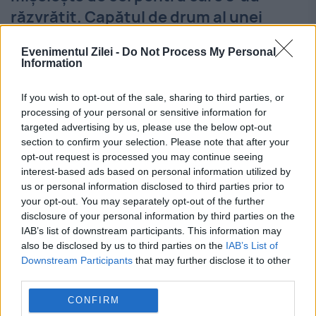
răzvrătit. Capătul de drum al unei
răscoale: roata
Evenimentul Zilei -
Do Not Process My Personal
Information
3 IULIE 2019
Au fost capii uneia dintre cele mai
If you wish to opt-out of the sale, sharing to third parties, or
processing of your personal or sensitive information for
sângeroase răscoale din istoria românilor.
targeted advertising by us, please use the below opt-out
Au fost la un pas să îngenunche boierimea
section to confirm your selection. Please note that after your
opt-out request is processed you may continue seeing
împotriva căreia s-au răsculat. Au fost
interest-based ads based on personal information utilized by
us or personal information disclosed to third parties prior to
împiedicați, însă, tocmai de...
your opt-out. You may separately opt-out of the further
disclosure of your personal information by third parties on the
IAB’s list of downstream participants. This information may
also be disclosed by us to third parties on the
IAB’s List of
Downstream Participants
that may further disclose it to other
third parties.
CONFIRM