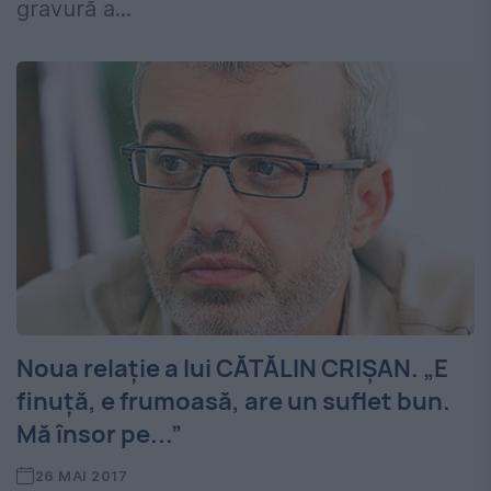
gravură a...
Noua relaţie a lui CĂTĂLIN CRIŞAN. „E
finuţă, e frumoasă, are un suflet bun.
Mă însor pe...”
26 MAI 2017