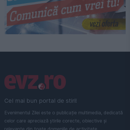
Linkuri utile
Cel mai bun portal de stiri!
Evenimentul Zilei este o publicație multimedia, dedicată
celor care apreciază știrile corecte, obiective și
relevante din toate domeniile de activitate