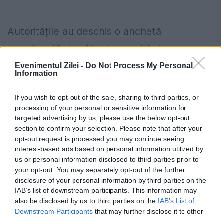
Autoritățile au deschis o anchetă
coordonată de către baronul Anton
Jankovic. Ancheta viza modul de
Evenimentul Zilei -
Do Not Process My Personal
Information
organizare, de comunicare între cei ridicați
If you wish to opt-out of the sale, sharing to third parties, or
în cadrul revoltei. Ideea era ca pe viitor, o
processing of your personal or sensitive information for
altă mișcare să fie prevenită din fașă.
targeted advertising by us, please use the below opt-out
section to confirm your selection. Please note that after your
opt-out request is processed you may continue seeing
interest-based ads based on personal information utilized by
us or personal information disclosed to third parties prior to
Ai datorii la ANAF? Cum verifici gratuit,
your opt-out. You may separately opt-out of the further
disclosure of your personal information by third parties on the
online, situația fiscală în doar câteva
IAB’s list of downstream participants. This information may
also be disclosed by us to third parties on the
IAB’s List of
minute
Downstream Participants
that may further disclose it to other
Guvernul a adoptat noi măsuri de