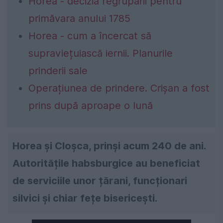
Horea - decizia regrupării pentru
primăvara anului 1785
Horea - cum a încercat să
supraviețuiască iernii. Planurile
prinderii sale
Operațiunea de prindere. Crișan a fost
prins după aproape o lună
Horea și Cloșca, prinși acum 240 de ani.
Autoritățile habsburgice au beneficiat
de serviciile unor țărani, funcționari
silvici și chiar fețe bisericești.