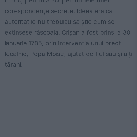
în foc, pentru a acoperi urmele unei
corespondențe secrete. Ideea era că
autoritățile nu trebuiau să știe cum se
extinsese răscoala. Crișan a fost prins la 30
ianuarie 1785, prin intervenția unui preot
localnic, Popa Moise, ajutat de fiul său și alți
țărani.