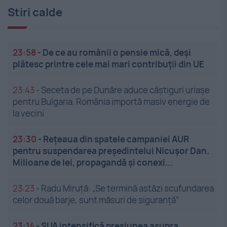
Stiri calde
23:58
-
De ce au românii o pensie mică, deși
plătesc printre cele mai mari contribuții din UE
23:43
-
Seceta de pe Dunăre aduce câștiguri uriașe
pentru Bulgaria. România importă masiv energie de
la vecini
23:30
-
Rețeaua din spatele campaniei AUR
pentru suspendarea președintelui Nicușor Dan.
Milioane de lei, propagandă și conexi...
23:23
-
Radu Miruță: „Se termină astăzi scufundarea
celor două barje, sunt măsuri de siguranţă”
23:14
-
SUA intensifică presiunea asupra