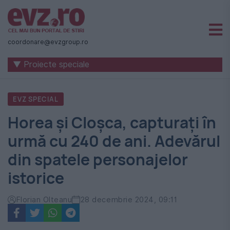
Știri
naționale
coordonare@evzgroup.ro
și
▼ Proiecte speciale
internaționale
|
EVZ SPECIAL
România
Horea și Cloșca, capturați în
-
urmă cu 240 de ani. Adevărul
Evenimentul
din spatele personajelor
Zilei
istorice
Florian Olteanu
28 decembrie 2024, 09:11