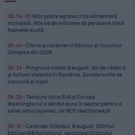
06:54
-
El Niño poate agrava criza alimentară
mondială. Alte 49 de milioane de persoane riscă
foamete acută
06:45
-
China și caracterul fabulos al Jocurilor
Olimpice din 2008
06:34
-
Prognoza meteo 8 august. Val de căldură
și furtuni violente în România. Zonele lovite de
caniculă și vijelii
06:25
-
Tensiuni între SUA și Europa.
Washingtonul a vândut euro în secret pentru a
salva yenul japonez, iar BCE reacționează
06:16
-
Calendar Ortodox, 8 august. Sfântul
Emilian Mărturisitorul, episcopul Cizicului