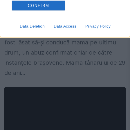
Un deținut brașovean merge la CEDO
CONFIRM
din cauza unei înmormântări
17 MARTIE 2017
Data Deletion
Data Access
Privacy Policy
Un deţinut de la Penitenciarul Codlea nu a
fost lăsat să-şi conducă mama pe ultimul
drum, un abuz confirmat chiar de către
instanţele braşovene. Mama tânărului de 29
de ani...