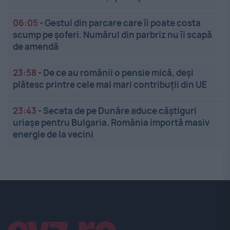
06:05
-
Gestul din parcare care îi poate costa
scump pe șoferi. Numărul din parbriz nu îi scapă
de amendă
23:58
-
De ce au românii o pensie mică, deși
plătesc printre cele mai mari contribuții din UE
23:43
-
Seceta de pe Dunăre aduce câștiguri
uriașe pentru Bulgaria. România importă masiv
energie de la vecini
Linkuri utile