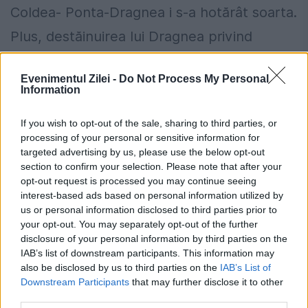
Coldea- Ponta-Dragnea i s-a hotărât soarta.
Plus, destăinuirea lui Dragnea privind
numirea lui Kovesi la DNA Citește
Evenimentul Zilei -
Do Not Process My Personal
și: Operațiunea...
Information
If you wish to opt-out of the sale, sharing to third parties, or
processing of your personal or sensitive information for
targeted advertising by us, please use the below opt-out
section to confirm your selection. Please note that after your
opt-out request is processed you may continue seeing
interest-based ads based on personal information utilized by
us or personal information disclosed to third parties prior to
your opt-out. You may separately opt-out of the further
disclosure of your personal information by third parties on the
IAB’s list of downstream participants. This information may
also be disclosed by us to third parties on the
IAB’s List of
Downstream Participants
that may further disclose it to other
third parties.