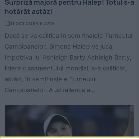
Surpriză majoră pentru Halep! Totul s-a
hotărât astăzi
31 OCTOMBRIE 2019
Dacă se va califica în semifinalele Turneului
Campioanelor, Simona Halep va juca
împotriva lui Ashleigh Barty Ashleigh Barty,
lidera clasamentului mondial, s-a calificat,
astăzi, în semifinalele Turneului
Campioanelor. Australianca a...