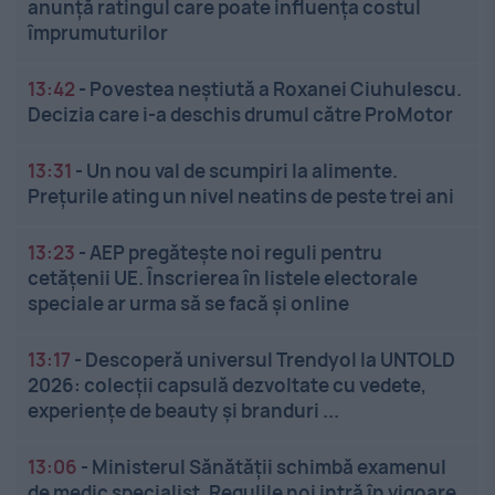
anunță ratingul care poate influența costul
împrumuturilor
13:42
-
Povestea neștiută a Roxanei Ciuhulescu.
Decizia care i-a deschis drumul către ProMotor
13:31
-
Un nou val de scumpiri la alimente.
Prețurile ating un nivel neatins de peste trei ani
13:23
-
AEP pregătește noi reguli pentru
cetățenii UE. Înscrierea în listele electorale
speciale ar urma să se facă și online
13:17
-
Descoperă universul Trendyol la UNTOLD
2026: colecții capsulă dezvoltate cu vedete,
experiențe de beauty și branduri ...
13:06
-
Ministerul Sănătății schimbă examenul
de medic specialist. Regulile noi intră în vigoare