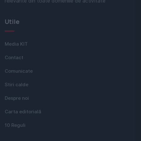
relevante din toate domeniile de activitate
Utile
Media KIT
Contact
Comunicate
Stiri calde
Despre noi
Carta editorială
10 Reguli