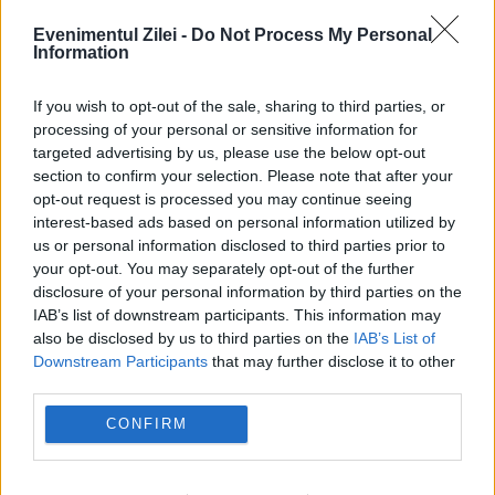
Evenimentul Zilei -
Do Not Process My Personal
Information
If you wish to opt-out of the sale, sharing to third parties, or
processing of your personal or sensitive information for
targeted advertising by us, please use the below opt-out
section to confirm your selection. Please note that after your
Vestea momentului în tenisul feminin.
opt-out request is processed you may continue seeing
Naomi Osaka a fost detronată din
interest-based ads based on personal information utilized by
us or personal information disclosed to third parties prior to
fruntea ierahiei mondiale
your opt-out. You may separately opt-out of the further
disclosure of your personal information by third parties on the
23 IUNIE 2019
IAB’s list of downstream participants. This information may
Ashleigh Barty s-a impus, duminică, în finala
also be disclosed by us to third parties on the
IAB’s List of
Downstream Participants
that may further disclose it to other
turneului de la Birmingham și va deveni,
third parties.
începând de mâine, lidera ierarhiei
CONFIRM
mondiale. Ashleigh Barty a câștigat,