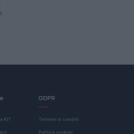
a
a
le
GDPR
a KIT
Termeni si conditii
act
Politica cookies