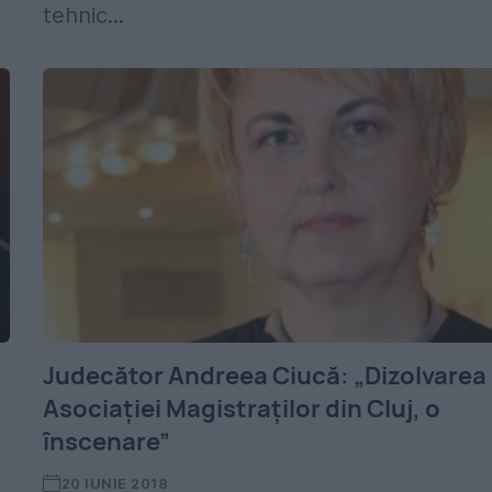
tehnic...
Judecător Andreea Ciucă: „Dizolvarea
Asociației Magistraților din Cluj, o
înscenare”
20 IUNIE 2018