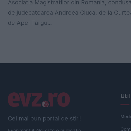
Asociatia Magistratilor din Romania, condus
de judecatoarea Andreea Ciuca, de la Curte
de Apel Targu...
Linkuri utile
Uti
Medi
Cel mai bun portal de stiri!
Cont
Evenimentul Zilei este o publicație