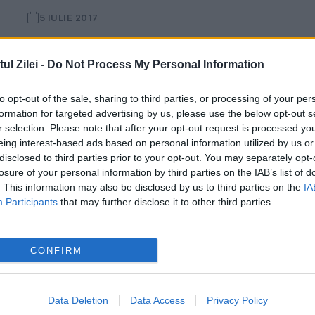
5 IULIE 2017
Președinta Asociației Magistraților din
l Zilei -
Do Not Process My Personal Information
România, Andreea Ciucă, a făcut precizări,
miercuri la Antena 3, despre situația actua
to opt-out of the sale, sharing to third parties, or processing of your per
formation for targeted advertising by us, please use the below opt-out s
de la DNA. „Dacă aș fi un om din afara
r selection. Please note that after your opt-out request is processed y
sistemului, aș spune...
eing interest-based ads based on personal information utilized by us or
disclosed to third parties prior to your opt-out. You may separately opt-
losure of your personal information by third parties on the IAB’s list of
. This information may also be disclosed by us to third parties on the
IA
Participants
that may further disclose it to other third parties.
CONFIRM
Data Deletion
Data Access
Privacy Policy