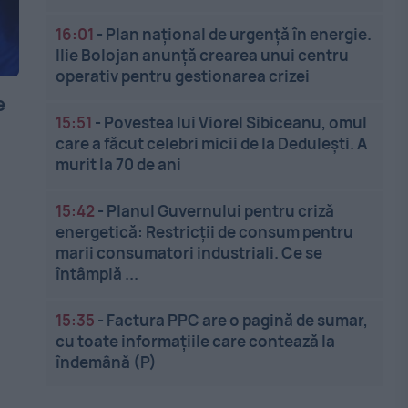
16:01
-
Plan național de urgență în energie.
Ilie Bolojan anunță crearea unui centru
operativ pentru gestionarea crizei
e
15:51
-
Povestea lui Viorel Sibiceanu, omul
care a făcut celebri micii de la Dedulești. A
murit la 70 de ani
15:42
-
Planul Guvernului pentru criză
energetică: Restricții de consum pentru
marii consumatori industriali. Ce se
întâmplă ...
15:35
-
Factura PPC are o pagină de sumar,
cu toate informațiile care contează la
îndemână (P)