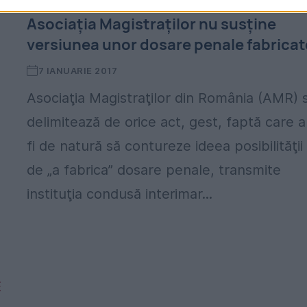
Asociația Magistraților nu susține
versiunea unor dosare penale fabricat
7 IANUARIE 2017
Asociaţia Magistraţilor din România (AMR) 
delimitează de orice act, gest, faptă care a
fi de natură să contureze ideea posibilităţii
de „a fabrica” dosare penale, transmite
instituţia condusă interimar...