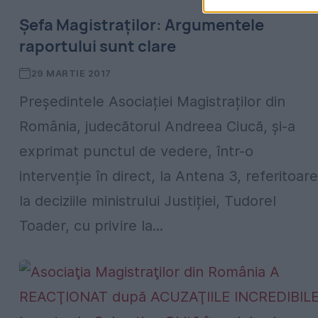
Șefa Magistraților: Argumentele
raportului sunt clare
29 MARTIE 2017
Președintele Asociației Magistraților din
România, judecătorul Andreea Ciucă, și-a
exprimat punctul de vedere, într-o
intervenție în direct, la Antena 3, referitoare
la deciziile ministrului Justiției, Tudorel
Toader, cu privire la...