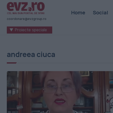
Știri
Home
Social
naționale
coordonare@evzgroup.ro
și
▼ Proiecte speciale
internaționale
|
România
andreea ciuca
-
Evenimentul
Zilei