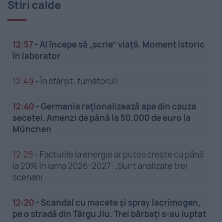
Stiri calde
12:57
-
AI începe să „scrie” viață. Moment istoric
în laborator
12:49
-
În sfârșit, fumătorul!
12:40
-
Germania raționalizează apa din cauza
secetei. Amenzi de până la 50.000 de euro la
München
12:28
-
Facturile la energie ar putea crește cu până
la 20% în iarna 2026-2027: „Sunt analizate trei
scenarii
12:20
-
Scandal cu macete și spray lacrimogen,
pe o stradă din Târgu Jiu. Trei bărbați s-au luptat