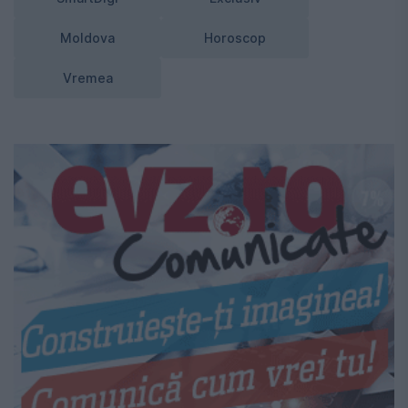
Moldova
Horoscop
Vremea