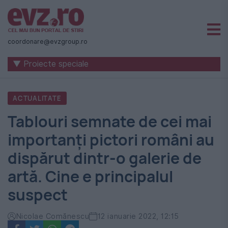
Știri
naționale
coordonare@evzgroup.ro
și
▼ Proiecte speciale
internaționale
|
ACTUALITATE
România
Tablouri semnate de cei mai
-
importanți pictori români au
Evenimentul
dispărut dintr-o galerie de
Zilei
artă. Cine e principalul
suspect
Nicolae Comănescu
12 ianuarie 2022, 12:15