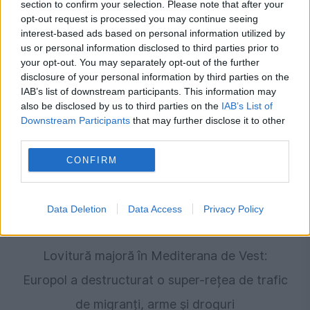
INTERNATIONAL
section to confirm your selection. Please note that after your
opt-out request is processed you may continue seeing
Caz cutremurător în Chicago. Vecinii se
interest-based ads based on personal information utilized by
us or personal information disclosed to third parties prior to
plângeau de un miros insuportabil
your opt-out. You may separately opt-out of the further
disclosure of your personal information by third parties on the
IAB’s list of downstream participants. This information may
also be disclosed by us to third parties on the
IAB’s List of
Downstream Participants
that may further disclose it to other
third parties.
CONFIRM
Data Deletion
Data Access
Privacy Policy
SOCIAL
Lovitură majoră în Mediterana de Vest:
Europol a destructurat o super-rețea de trafic
de migranți, arme și droguri