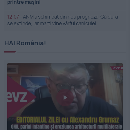
printre mașini
12:07
-
ANM a schimbat din nou prognoza. Căldura
se extinde, iar marți vine vârful caniculei
HAI România!